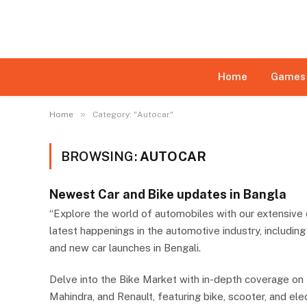
Disclaimer:
This website may feature content su
daily monitoring of all content is not ensured. Th
limited
Home
Games
»
Home
Category: "Autocar"
BROWSING:
AUTOCAR
Newest Car and Bike updates in Bangla
“Explore the world of automobiles with our extensive
latest happenings in the automotive industry, including
and new car launches in Bengali.
Delve into the Bike Market with in-depth coverage on 
Mahindra, and Renault, featuring bike, scooter, and e