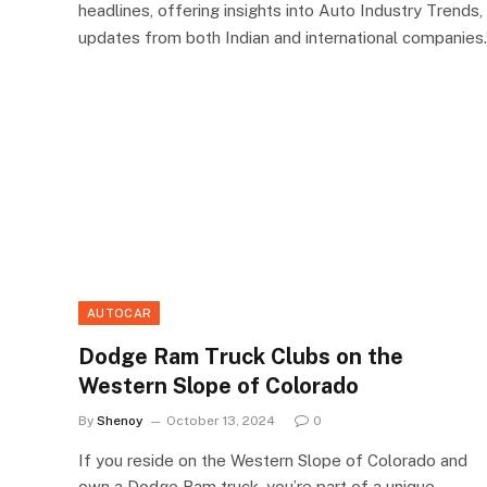
headlines, offering insights into Auto Industry Trends,
updates from both Indian and international companies.
AUTOCAR
Dodge Ram Truck Clubs on the
Western Slope of Colorado
By
Shenoy
October 13, 2024
0
If you reside on the Western Slope of Colorado and
own a Dodge Ram truck, you’re part of a unique…