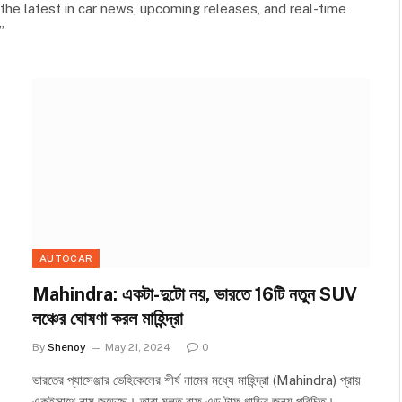
 the latest in car news, upcoming releases, and real-time
”
AUTOCAR
Mahindra: একটা-দুটো নয়, ভারতে 16টি নতুন SUV
লঞ্চের ঘোষণা করল মাহিন্দ্রা
By
Shenoy
May 21, 2024
0
ভারতের প্যাসেঞ্জার ভেহিকেলের শীর্ষ নামের মধ্যে মাহিন্দ্রা (Mahindra) প্রায়
একইসাথে নাম জুড়েছে। তারা মূলত রাফ এন্ড টাফ গাড়ির জন্য পরিচিত।…