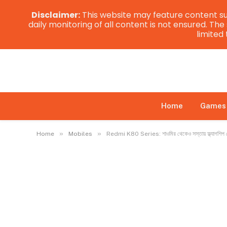
Disclaimer:
This website may feature content su
daily monitoring of all content is not ensured. Th
limited
Home
Games
»
»
Home
Mobiles
Redmi K80 Series: শাওমির থেকেও সস্তায় ফ্ল্যাগশিপ ফো