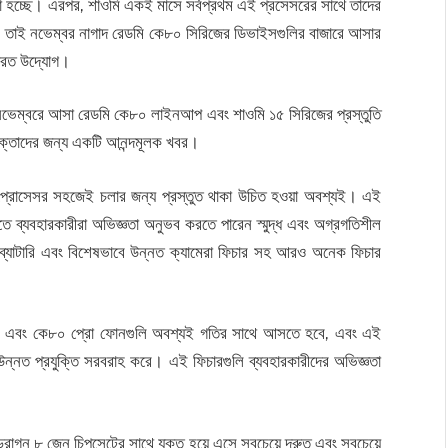
া হচ্ছে। এরপর, শাওমি একই মাসে সর্বপ্রথম এই প্রসেসরের সাথে তাদের
। তাই নভেম্বর নাগাদ রেডমি কে৮০ সিরিজের ডিভাইসগুলির বাজারে আসার
ষারত উদ্যোগ।
। নভেম্বরে আসা রেডমি কে৮০ লাইনআপ এবং শাওমি ১৫ সিরিজের প্রস্তুতি
যোক্তাদের জন্য একটি আনন্দমূলক খবর।
জেন প্রোসেসর সহজেই চলার জন্য প্রস্তুত থাকা উচিত হওয়া অবশ্যই। এই
ে ব্যবহারকারীরা অভিজ্ঞতা অনুভব করতে পারেন স্মুদ্ধ এবং অগ্রগতিশীল
ফুল ব্যাটারি এবং বিশেষভাবে উন্নত ক্যামেরা ফিচার সহ আরও অনেক ফিচার
কে৮০ এবং কে৮০ প্রো ফোনগুলি অবশ্যই গতির সাথে আসতে হবে, এবং এই
্নত প্রযুক্তি সরবরাহ করে। এই ফিচারগুলি ব্যবহারকারীদের অভিজ্ঞতা
রাগন ৮ জেন চিপসেটের সাথে যুক্ত হয়ে এসে সবচেয়ে দ্রুত এবং সবচেয়ে