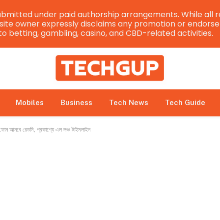
bmitted under paid authorship arrangements. While all r
e site owner expressly disclaims any promotion or endorsem
 to betting, gambling, casino, and CBD-related activities.
Mobiles
Business
Tech News
Tech Guide
ন আনবে রেডমি, প্রকাশ্যে এল লঞ্চ টাইমলাইন