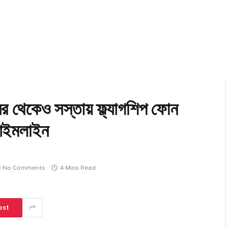
েকেও সস্তায় ফ্ল্যাগশিপ ফোন
টাইমলাইন
No Comments
4 Mins Read
est