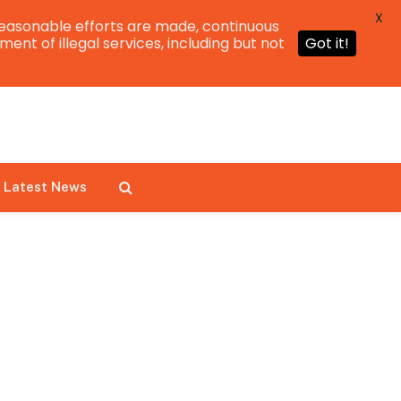
X
easonable efforts are made, continuous
ent of illegal services, including but not
Got it!
Latest News