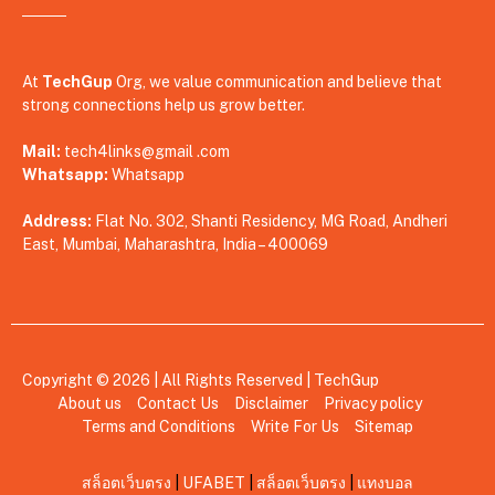
At
TechGup
Org, we value communication and believe that
strong connections help us grow better.
Mail:
tech4links@gmail .com
Whatsapp:
Whatsapp
Address:
Flat No. 302, Shanti Residency, MG Road, Andheri
East, Mumbai, Maharashtra, India – 400069
Copyright © 2026 | All Rights Reserved |
TechGup
About us
Contact Us
Disclaimer
Privacy policy
Terms and Conditions
Write For Us
Sitemap
สล็อตเว็บตรง
|
UFABET
|
สล็อตเว็บตรง
|
แทงบอล