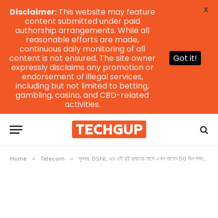
X
Disclaimer:
This website may feature
content submitted under paid
authorship arrangements. While all
reasonable efforts are made,
continuous daily monitoring of all
content is not ensured. The site owner
Got it!
expressly disclaims any promotion or
endorsement of illegal services,
including but not limited to betting,
gambling, casino, and CBD-related
activities.
»
»
Home
Telecom
সুখবর, BSNL এর এই দুই প্ল্যানের সাথে এখন পাবেন 50 দিন পর্যন্ত অতিরিক্ত ভ্যালিডিটি