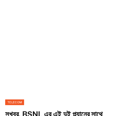
TELECOM
সুখবর, BSNL এর এই দুই প্ল্যানের সাথে