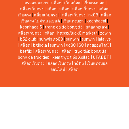
|
ตรวจหวยลาว
|
สล็อต
|
เว็บสล็อต
|
เว็บแทงบอล
|
สล็อตเว็บตรง
|
สล็อต
|
สล็อต
|
สล็อตเว็บตรง
|
สล็อต
เว็บตรง
|
สล็อตเว็บตรง
|
|
สล็อตเว็บตรง
|
nk88
|
สล็อต
เว็บตรง ไม่ผ่านเอเย่นต์
|
เว็บแทงบอล
|
keonhacai
|
keonhacai5
|
trang cá độ bóng đá
|
สล็อตวอเลท
|
สล็อตเว็บตรง
|
สล็อต
|
https://luck8.market/
|
zowin
|
b52 club
|
sunwin
go88
|
sunwin
|
sunwin
|
jalalive
|
สล็อต
|
bgibola
|
sunwin
|
go88
|
S8
|
หวยออนไลน์
|
betflix
|
สล็อตเว็บตรง
|
สล็อต
|
trực tiếp bóng đá
|
bong da truc tiep
|
xem trực tiếp Xoilac
|
UFABET
|
สล็อตเว็บตรง
|
สล็อตเว็บตรง
|
nổ hũ
|
เว็บแทงบอล
ออนไลน์
|
สล็อต