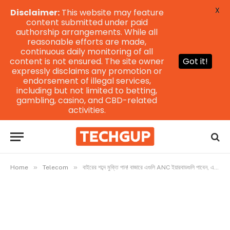
X
Disclaimer:
This website may feature
content submitted under paid
authorship arrangements. While all
reasonable efforts are made,
continuous daily monitoring of all
content is not ensured. The site owner
Got it!
expressly disclaims any promotion or
endorsement of illegal services,
including but not limited to betting,
gambling, casino, and CBD-related
activities.
»
»
Home
Telecom
বাইরের শব্দে মুক্তি পান! বাজারে এগুলি ANC ইয়ারবাডগুলি পাবেন, এবং তাদের মূল্য ১৭৯৯ টাকা থেকে শুরু হচ্ছে।