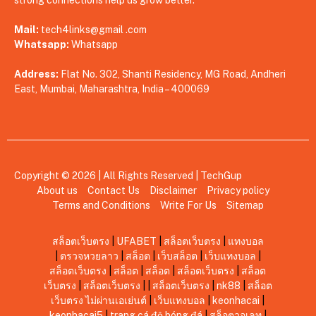
strong connections help us grow better.
Mail:
tech4links@gmail .com
Whatsapp:
Whatsapp
Address:
Flat No. 302, Shanti Residency, MG Road, Andheri
East, Mumbai, Maharashtra, India – 400069
Copyright © 2026 | All Rights Reserved |
TechGup
About us
Contact Us
Disclaimer
Privacy policy
Terms and Conditions
Write For Us
Sitemap
สล็อตเว็บตรง
|
UFABET
|
สล็อตเว็บตรง
|
แทงบอล
|
ตรวจหวยลาว
|
สล็อต
|
เว็บสล็อต
|
เว็บแทงบอล
|
สล็อตเว็บตรง
|
สล็อต
|
สล็อต
|
สล็อตเว็บตรง
|
สล็อต
เว็บตรง
|
สล็อตเว็บตรง
|
|
สล็อตเว็บตรง
|
nk88
|
สล็อต
เว็บตรง ไม่ผ่านเอเย่นต์
|
เว็บแทงบอล
|
keonhacai
|
keonhacai5
|
trang cá độ bóng đá
|
สล็อตวอเลท
|