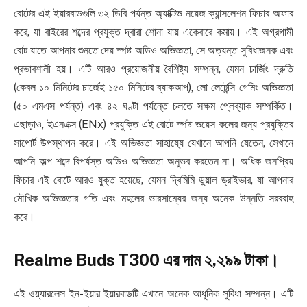
বোটের এই ইয়ারবাডগুলি ৩২ ডিবি পর্যন্ত অ্যাক্টিভ নয়েজ ক্যান্সলেশন ফিচার অফার
করে, যা বাইরের শব্দের প্রযুক্ত দ্বারা শোনা যায় একেবারে কমায়। এই অগ্রগামী
বোট যাতে আপনার শুনতে দেয় স্পষ্ট অডিও অভিজ্ঞতা, সে অত্যন্ত সুবিধাজনক এবং
প্রভাবশালী হয়। এটি আরও প্রয়োজনীয় বৈশিষ্ট্য সম্পন্ন, যেমন চার্জিং দ্রুতি
(কেবল ১০ মিনিটের চার্জেই ১৫০ মিনিটের ব্যাকআপ), লো লেটেন্সি গেমিং অভিজ্ঞতা
(৫০ এমএস পর্যন্ত) এবং ৪২ ঘণ্টা পর্যন্তে চলতে সক্ষম প্লেব্যাক সম্পর্কিত।
এছাড়াও, ইএনএক্স (ENx) প্রযুক্তি এই বোটে স্পষ্ট ভয়েস কলের জন্য প্রযুক্তির
সাপোর্ট উপস্থাপন করে। এই অভিজ্ঞতা সাহায্যে যেখানে আপনি যেতেন, সেখানে
আপনি অল্প শব্দে বিপর্যস্ত অডিও অভিজ্ঞতা অনুভব করতেন না। অধিক জনপ্রিয়
ফিচার এই বোটে আরও যুক্ত হয়েছে, যেমন দ্বিমিমি ডুয়াল ড্রাইভার, যা আপনার
মৌখিক অভিজ্ঞতার গতি এবং মহলের ভারসাম্যের জন্য অনেক উন্নতি সরবরাহ
করে।
Realme Buds T300 এর দাম ২,২৯৯ টাকা।
এই ওয়্যারলেস ইন-ইয়ার ইয়ারবাডটি এখানে অনেক আধুনিক সুবিধা সম্পন্ন। এটি