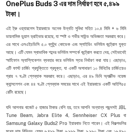
OnePlus Buds 3 এর দাম নির্ধারণ হবে ৫,৪৯৯
টাকা।
এই ট্রু ওয়্যারলেস ইয়ারবাডে অনেক উন্নতি সুবিধা সহিত ১০.৪ মিমি + ৬ মিমি
ডায়নামিক ডুয়াল ড্রাইভার রয়েছে, যা স্পষ্ট ও গভীর সাউন্ড অভিজ্ঞতা সরবরাহ করে।
এর সাথে এলএইচডিসি ৫.০ ব্লুটুথ কোডেক এবং স্লাইডিং ভলিউম কন্ট্রোল যুক্ত
আছে। এটি যেমন স্বাভাবিক শব্দের ভলিউম সম্পর্কে কন্ট্রোল করতে দেয়, সেইভাবেই
স্মার্টফোন অ্যাপ্লিকেশন ব্যবহার করে ভলিউম স্তর নির্ধারণ করা যায়। এছাড়াও,
এটি ফাস্ট চার্জিং প্রযুক্তিতে প্রযুক্ত, যা একটি অসাধারণ ১০ মিনিটের চার্জিংয়েও
প্রায় ৭ ঘণ্টা প্লেব্যাক সরবরাহ করে। এছাড়াও, এর ৪৯ ডিবি অ্যাক্টিভ নয়েজ
ক্যান্সলেশন এবং ৪৪ ঘণ্টা প্লেব্যাক সময়ের সাথে এই ইয়ারবাডে একটি আইপি৫৫
রেটিং রয়েছে।
যদি আপনার বাজেট ৫ হাজার টাকার বেশি হয়, তবে আপনি অন্যান্য পছন্দসই JBL
Tune Beam, Jabra Elite 4, Sennheiser CX Plus বা
Samsung Galaxy Buds2 Pro ইয়ারবাড নিতে পারেন। এই বিকল্পগুলির
মধ্যে দাম বিভিন্ন, যেমন ৬,৪৯৯ টাকা, ৬,৯৯৯ টাকা, ৯,৯৯০ টাকা এবং ১৬,৪৯০