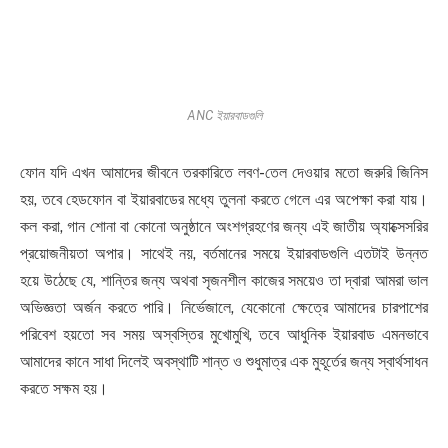
ANC ইয়ারবাডগুলি
ফোন যদি এখন আমাদের জীবনে তরকারিতে লবণ-তেল দেওয়ার মতো জরুরি জিনিস
হয়, তবে হেডফোন বা ইয়ারবাডের মধ্যে তুলনা করতে গেলে এর অপেক্ষা করা যায়।
কল করা, গান শোনা বা কোনো অনুষ্ঠানে অংশগ্রহণের জন্য এই জাতীয় অ্যাক্সেসরির
প্রয়োজনীয়তা অপার। সাথেই নয়, বর্তমানের সময়ে ইয়ারবাডগুলি এতটাই উন্নত
হয়ে উঠেছে যে, শান্তির জন্য অথবা সৃজনশীল কাজের সময়েও তা দ্বারা আমরা ভাল
অভিজ্ঞতা অর্জন করতে পারি। নির্ভেজালে, যেকোনো ক্ষেত্রে আমাদের চারপাশের
পরিবেশ হয়তো সব সময় অস্বস্তির মুখোমুখি, তবে আধুনিক ইয়ারবাড এমনভাবে
আমাদের কানে সাধা দিলেই অবস্থাটি শান্ত ও শুধুমাত্র এক মুহূর্তের জন্য স্বার্থসাধন
করতে সক্ষম হয়।