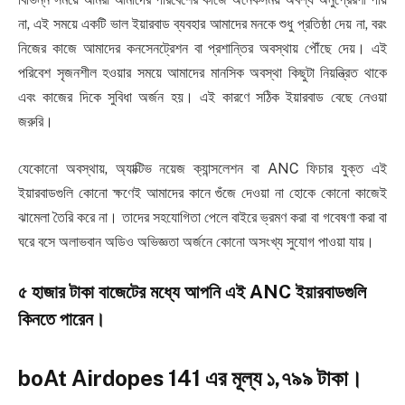
না, এই সময়ে একটি ভাল ইয়ারবাড ব্যবহার আমাদের মনকে শুধু প্রতিষ্ঠা দেয় না, বরং
নিজের কাজে আমাদের কনসেনট্রেশন বা প্রশান্তির অবস্থায় পৌঁছে দেয়। এই
পরিবেশ সৃজনশীল হওয়ার সময়ে আমাদের মানসিক অবস্থা কিছুটা নিয়ন্ত্রিত থাকে
এবং কাজের দিকে সুবিধা অর্জন হয়। এই কারণে সঠিক ইয়ারবাড বেছে নেওয়া
জরুরি।
যেকোনো অবস্থায়, অ্যাক্টিভ নয়েজ ক্যান্সলেশন বা ANC ফিচার যুক্ত এই
ইয়ারবাডগুলি কোনো ক্ষণেই আমাদের কানে গুঁজে দেওয়া না হোকে কোনো কাজেই
ঝামেলা তৈরি করে না। তাদের সহযোগিতা পেলে বাইরে ভ্রমণ করা বা গবেষণা করা বা
ঘরে বসে অলাভবান অডিও অভিজ্ঞতা অর্জনে কোনো অসংখ্য সুযোগ পাওয়া যায়।
৫ হাজার টাকা বাজেটের মধ্যে আপনি এই ANC ইয়ারবাডগুলি
কিনতে পারেন।
boAt Airdopes 141 এর মূল্য ১,৭৯৯ টাকা।