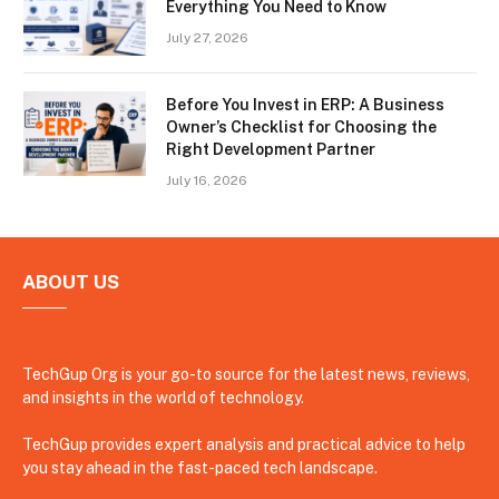
Everything You Need to Know
July 27, 2026
Before You Invest in ERP: A Business
Owner’s Checklist for Choosing the
Right Development Partner
July 16, 2026
ABOUT US
TechGup Org is your go-to source for the latest news, reviews,
and insights in the world of technology.
TechGup provides expert analysis and practical advice to help
you stay ahead in the fast-paced tech landscape.