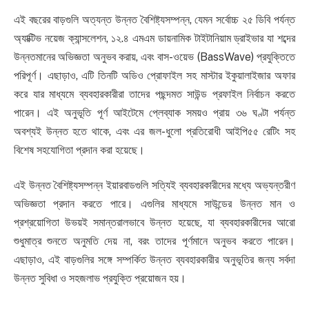
এই বছরের বাড়গুলি অত্যন্ত উন্নত বৈশিষ্ট্যসম্পন্ন, যেমন সর্বোচ্চ ২৫ ডিবি পর্যন্ত
অ্যাক্টিভ নয়েজ ক্যান্সলেশন, ১২.৪ এমএম ডায়নামিক টাইটানিয়াম ড্রাইভার যা শব্দের
উন্নতমানের অভিজ্ঞতা অনুভব করায়, এবং বাস-ওয়েভ (BassWave) প্রযুক্তিতে
পরিপূর্ণ। এছাড়াও, এটি তিনটি অডিও প্রোফাইল সহ মাস্টার ইকুয়ালাইজার অফার
করে যার মাধ্যমে ব্যবহারকারীরা তাদের পছন্দমত সাউন্ড প্রফাইল নির্বাচন করতে
পারেন। এই অনুভূতি পূর্ণ আইটেমে প্লেব্যাক সময়ও প্রায় ৩৬ ঘণ্টা পর্যন্ত
অবশ্যই উন্নত হতে থাকে, এবং এর জল-ধুলো প্রতিরোধী আইপি৫৫ রেটিং সহ
বিশেষ সহযোগিতা প্রদান করা হয়েছে।
এই উন্নত বৈশিষ্ট্যসম্পন্ন ইয়ারবাডগুলি সত্যিই ব্যবহারকারীদের মধ্যে অভ্যন্তরীণ
অভিজ্ঞতা প্রদান করতে পারে। এগুলির মাধ্যমে সাউন্ডের উন্নত মান ও
প্রশ্রয়োগিতা উভয়ই সমান্তরালভাবে উন্নত হয়েছে, যা ব্যবহারকারীদের আরো
শুধুমাত্র শুনতে অনুমতি দেয় না, বরং তাদের পূর্ণমানে অনুভব করতে পারেন।
এছাড়াও, এই বাড়গুলির সঙ্গে সম্পর্কিত উন্নত ব্যবহারকারীর অনুভূতির জন্য সর্বদা
উন্নত সুবিধা ও সহজলাভ প্রযুক্তি প্রয়োজন হয়।