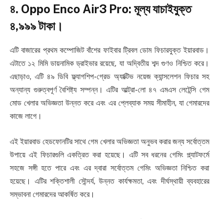
৪. Oppo Enco Air3 Pro: মূল্য যাচাইযুক্ত
৪,৯৯৯ টাকা।
এটি বাজারের প্রথম কম্পোজিট বাঁশের ফাইবার ট্রিবল ডোম ফিচারযুক্ত ইয়ারবাড।
এটাতে ১২ মিমি ডায়নামিক ড্রাইভার রয়েছে, যা অদ্বিতীয় শব্দ গুণও নিশ্চিত করে।
এছাড়াও, এটি ৪৯ ডিবি ফ্ল্যাগশিপ-গ্রেড অ্যাক্টিভ নয়েজ ক্যান্সলেশন ফিচার সহ
অন্যান্য গুরুত্বপূর্ণ বৈশিষ্ট্য সম্পন্ন। এটির আল্ট্রা-লো ৪৭ এমএস লেটেন্সি গেম
মোড খেলার অভিজ্ঞতা উন্নত করে এবং এর প্লেব্যাক সময় সীমাহীন, যা গেমারদের
কাজে লাগে।
এই ইয়ারবাড হেডফোনটির সাথে গেম খেলার অভিজ্ঞতা অনুভব করার জন্য সর্বোত্তম
উপায়ে এই ফিচারগুলি একত্রিত করা হয়েছে। এটি সব ধরনের গেমিং প্ল্যাটফর্মে
সহজে সঙ্গী হতে পারে এবং এর দ্বারা সর্বোত্তম গেমিং অভিজ্ঞতা নিশ্চিত করা
হয়েছে। এটির শক্তিশালী সৌন্দর্য, উন্নত কার্যক্ষমতা, এবং দীর্ঘস্থায়ী ব্যবহারের
সম্ভাবনা গেমারদের আকর্ষিত করে।