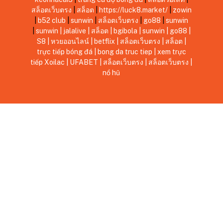
สล็อตเว็บตรง
|
สล็อต
|
https://luck8.market/
|
zowin
|
b52 club
|
sunwin
|
สล็อตเว็บตรง
|
go88
|
sunwin
|
sunwin
|
jalalive
|
สล็อต
|
bgibola
|
sunwin
|
go88
|
S8
|
หวยออนไลน์
|
betflix
|
สล็อตเว็บตรง
|
สล็อต
|
trực tiếp bóng đá
|
bong da truc tiep
|
xem trực
tiếp Xoilac
|
UFABET
|
สล็อตเว็บตรง
|
สล็อตเว็บตรง
|
nổ hũ