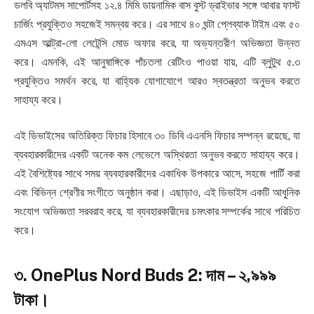
ডলবি অ্যাটমস সাপোর্টসহ ১২.৪ মিমি ডায়নামিক বাস বুস্ট ড্রাইভার সঙ্গে আবার ফাস্ট
চার্জিং প্রযুক্তিও সহজেই সমন্বয় করে। এর সাথে ৪০ ঘন্টা প্লেব্যাক টাইম এবং ৫০
এমএস আল্ট্রা-লো লেটেন্সি মোড অফার করে, যা অভ্যন্তরীণ অভিজ্ঞতা উন্নত
করে। এমনকি, এই আনুষাঙ্গিকে পাঁচতলা রেটিংও পাওয়া যায়, এটি ব্লুটুথ ৫.৩
প্রযুক্তিও সমর্থন করে, যা বাহ্যিক যোগাযোগে আরও স্বতন্ত্রতা অনুভব করতে
সাহায্য করে।
এই ডিভাইসের অতিরিক্ত ফিচার হিসাবে ৩০ ডিবি এএনসি ফিচার সম্পন্ন রয়েছে, যা
ব্যবহারকারীদের একটি অনেক কম লেভেলে অস্থিরতা অনুভব করতে সাহায্য করে।
এই বৈশিষ্ট্যের সাথে সময় ব্যবহারকারীদের একাধিক উপকারে আসে, সহজে পার্টি করা
এবং বিভিন্ন শ্রেণীর সংগীতে অনুষ্ঠান করা। এছাড়াও, এই ডিভাইস একটি আধুনিক
সংযোগ অভিজ্ঞতা সরবরাহ করে, যা ব্যবহারকারীদের চমৎকার সম্পর্কের সাথে পরিচিত
করে।
৩. OnePlus Nord Buds 2: দাম – ২,৯৯৯
টাকা।