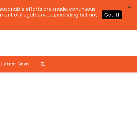
X
easonable efforts are made, continuous
ent of illegal services, including but not
Got it!
Latest News