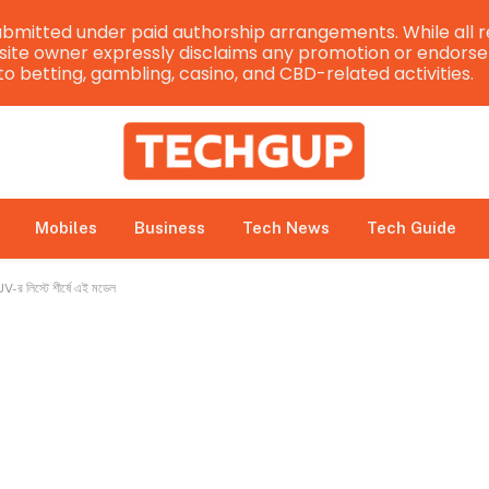
bmitted under paid authorship arrangements. While all r
e site owner expressly disclaims any promotion or endorsem
 to betting, gambling, casino, and CBD-related activities.
Mobiles
Business
Tech News
Tech Guide
-র লিস্টে শীর্ষে এই মডেল