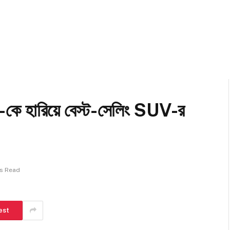
কে হারিয়ে বেস্ট-সেলিং SUV-র
ns Read
est