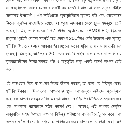
রেডমি ওয়াচ 4 এর একটি আকর্ষণীয় বৈশিষ্ট্য হলো এর হলুদ ব্যান্ড এবং রূপালী ফ্রেম,
যা প্রযুক্তিতে আরও চমৎকার একটি অভ্যন্তরীণ সাজানো এবং সমৃদ্ধ স্টাইল
সাজানোর উপযোগী। এই স্মার্টওয়াচে অ্যালুমিনিয়াম অ্যালয় বডি এবং স্টেইনলেস
স্টিলের ক্রাউন সংযোজিত রয়েছে, যা প্রায় অক্টাগনাল শেপে সুন্দর সমন্বয়ে তৈরি
করেছে। এই স্মার্টওয়াচের 1.97 ইঞ্চির অ্যামোলেড (AMOLED) স্ক্রিনের
মাধ্যমে প্রতিটি ফেসের সাপোর্ট করে মোরগের 200টিরও বেশি ডিজাইন এবং স্বাস্থ্য
মনিটরিং ফিচারের সহায়ে আপনার জীবনসূত্রে অনেক সুবিধা দেয়ার জন্য তৈরি করা
হয়েছে। এছাড়াও, এটি প্রায় 20 দিনের ব্যাটারি লাইফ অফার করে যা স্মার্টওয়াচ
ব্যবহারকারীদের দিনের সমস্ত গতি ও অনুভূতির জন্য একটি আদর্শ অপশন তৈরি
করে।
এই স্মার্টওয়াচ নিয়ে যা সাধারণ দিনের জীবনে সহায়ক, তা হলো এর বিভিন্ন হেল্থ
মনিটরিং ফিচার। এটি না কেবল আপনার হৃদস্পন্দন এবং রক্তের অক্সিজেন স্তর ট্র্যাক
করে, বরং আপনার স্বাস্থ্য সার্বিক অবস্থা সাধারণ পরিস্থিতির ভিত্তিতে মূল্যায়ন করে
এবং আপনাকে প্রয়োজনে সঠিক পরামর্শ দেয়। এছাড়াও, এটি আপনার দৈনন্দিন
অগ্রগতির সহজ উপায়ে আপনার বিভিন্ন পরিমাণের কার্যকারিতা ট্র্যাক করে এবং
আপনার সঠিক পরিমাণের বিশ্রাম ও পরিশ্রমের জন্য আপনাকে নির্দেশনা দেয়। এই