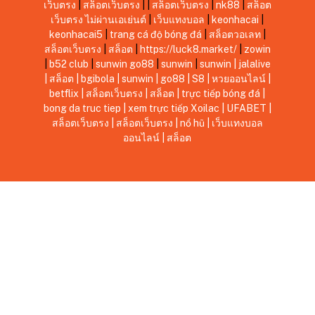
เว็บตรง
|
สล็อตเว็บตรง
|
|
สล็อตเว็บตรง
|
nk88
|
สล็อต
เว็บตรง ไม่ผ่านเอเย่นต์
|
เว็บแทงบอล
|
keonhacai
|
keonhacai5
|
trang cá độ bóng đá
|
สล็อตวอเลท
|
สล็อตเว็บตรง
|
สล็อต
|
https://luck8.market/
|
zowin
|
b52 club
|
sunwin
go88
|
sunwin
|
sunwin
|
jalalive
|
สล็อต
|
bgibola
|
sunwin
|
go88
|
S8
|
หวยออนไลน์
|
betflix
|
สล็อตเว็บตรง
|
สล็อต
|
trực tiếp bóng đá
|
bong da truc tiep
|
xem trực tiếp Xoilac
|
UFABET
|
สล็อตเว็บตรง
|
สล็อตเว็บตรง
|
nổ hũ
|
เว็บแทงบอล
ออนไลน์
|
สล็อต