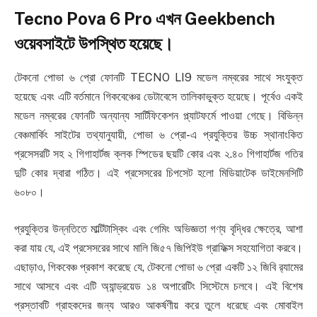
Tecno Pova 6 Pro এখন Geekbench
ওয়েবসাইটে উপস্থিত হয়েছে।
টেকনো পোভা ৬ প্রো ফোনটি TECNO LI9 মডেল নম্বরের সাথে সংযুক্ত
হয়েছে এবং এটি বর্তমানে গিকবেঞ্চের ডেটাবেসে তালিকাভুক্ত হয়েছে। পূর্বেও একই
মডেল নম্বরের ফোনটি অন্যান্য সার্টিফিকেশন প্ল্যাটফর্মে পাওয়া গেছে। বিভিন্ন
বেঞ্চমার্কিং সাইটের তথ্যানুযায়ী, পোভা ৬ প্রো-এ প্রযুক্তির উচ্চ স্থানাংকিত
প্রসেসরটি সহ ২ গিগাহার্টজ ক্লক স্পিডের ছয়টি কোর এবং ২.৪০ গিগাহার্টজ গতির
দুটি কোর দ্বারা গঠিত। এই প্রসেসরের চিপসেট হলো মিডিয়াটেক ডাইমেনসিটি
৬০৮০।
প্রযুক্তির উন্নতিতে মাল্টিটাস্কিং এবং গেমিং অভিজ্ঞতা গণ্য বৃদ্ধির ক্ষেত্রে, আশা
করা যায় যে, এই প্রসেসরের সাথে মালি জি৫৭ জিপিইউ গ্রাফিক্স সহযোগিতা করবে।
এছাড়াও, গিকবেঞ্চ প্রকাশ করেছে যে, টেকনো পোভা ৬ প্রো একটি ১২ জিবি র‍্যামের
সাথে আসবে এবং এটি অ্যান্ড্রয়েড ১৪ অপারেটিং সিস্টেমে চলবে। এই বিশেষ
প্রস্তাবটি গ্রাহকদের জন্য আরও আকর্ষণীয় করে তুলে ধরেছে এবং মোবাইল