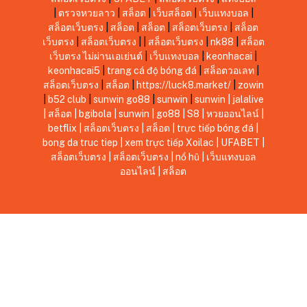
|
ตรวจหวยลาว
|
สล็อต
|
เว็บสล็อต
|
เว็บแทงบอล
|
สล็อตเว็บตรง
|
สล็อต
|
สล็อต
|
สล็อตเว็บตรง
|
สล็อต
เว็บตรง
|
สล็อตเว็บตรง
|
|
สล็อตเว็บตรง
|
nk88
|
สล็อต
เว็บตรง ไม่ผ่านเอเย่นต์
|
เว็บแทงบอล
|
keonhacai
|
keonhacai5
|
trang cá độ bóng đá
|
สล็อตวอเลท
|
สล็อตเว็บตรง
|
สล็อต
|
https://luck8.market/
|
zowin
|
b52 club
|
sunwin
go88
|
sunwin
|
sunwin
|
jalalive
|
สล็อต
|
bgibola
|
sunwin
|
go88
|
S8
|
หวยออนไลน์
|
betflix
|
สล็อตเว็บตรง
|
สล็อต
|
trực tiếp bóng đá
|
bong da truc tiep
|
xem trực tiếp Xoilac
|
UFABET
|
สล็อตเว็บตรง
|
สล็อตเว็บตรง
|
nổ hũ
|
เว็บแทงบอล
ออนไลน์
|
สล็อต