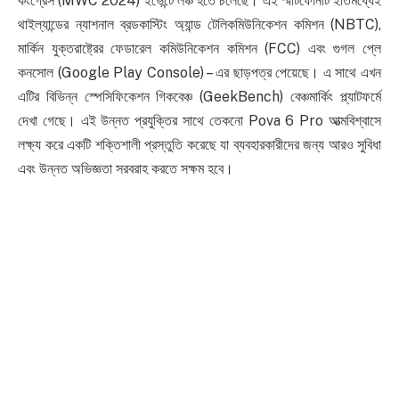
কংগ্রেস (MWC 2024) ইভেন্টে লঞ্চ হতে চলেছে। এই স্মার্টফোনটি ইতিমধ্যেই
থাইল্যান্ডের ন্যাশনাল ব্রডকাস্টিং অ্যান্ড টেলিকমিউনিকেশন কমিশন (NBTC),
মার্কিন যুক্তরাষ্ট্রের ফেডারেল কমিউনিকেশন কমিশন (FCC) এবং গুগল প্লে
কনসোল (Google Play Console) – এর ছাড়পত্র পেয়েছে। এ সাথে এখন
এটির বিভিন্ন স্পেসিফিকেশন গিকবেঞ্চ (GeekBench) বেঞ্চমার্কিং প্ল্যাটফর্মে
দেখা গেছে। এই উন্নত প্রযুক্তির সাথে তেকনো Pova 6 Pro আত্মবিশ্বাসে
লক্ষ্য করে একটি শক্তিশালী প্রস্তুতি করেছে যা ব্যবহারকারীদের জন্য আরও সুবিধা
এবং উন্নত অভিজ্ঞতা সরবরাহ করতে সক্ষম হবে।