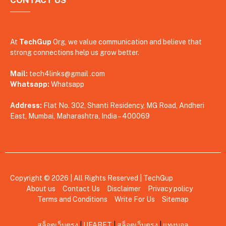
At
TechGup
Org, we value communication and believe that
strong connections help us grow better.
Mail:
tech4links@gmail .com
Whatsapp:
Whatsapp
Address:
Flat No. 302, Shanti Residency, MG Road, Andheri
East, Mumbai, Maharashtra, India – 400069
Copyright © 2026 | All Rights Reserved |
TechGup
About us
Contact Us
Disclaimer
Privacy policy
Terms and Conditions
Write For Us
Sitemap
สล็อตเว็บตรง
|
UFABET
|
สล็อตเว็บตรง
|
แทงบอล