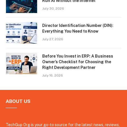
Run AI Without the Internet
July 30, 2026
Director Identification Number (DIN):
Everything You Need to Know
July 27, 2026
Before You Invest in ERP: A Business
Owner’s Checklist for Choosing the
Right Development Partner
July 16, 2026
ABOUT US
TechGup Org is your go-to source for the latest news, reviews,