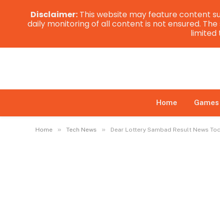
Disclaimer:
This website may feature content su
daily monitoring of all content is not ensured. Th
limited
Home
Games
»
»
Home
Tech News
Dear Lottery Sambad Result News Today 