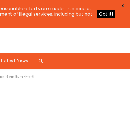
X
easonable efforts are made, continuous
ent of illegal services, including but not
Got it!
Latest News
 1pm 6pm 8pm ধানকেশরী