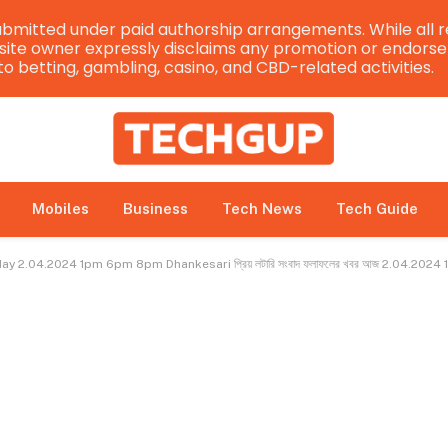
bmitted under paid authorship arrangements. While all r
e site owner expressly disclaims any promotion or endorsem
 to betting, gambling, casino, and CBD-related activities.
Mobiles
Business
Tech News
Tech Guide
2.04.2024 1pm 6pm 8pm Dhankesari প্রিয় লটারি সংবাদ ফলাফলের খবর আজ 2.04.2024