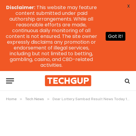
X
Disclaimer:
This website may feature
content submitted under paid
authorship arrangements. While all
reasonable efforts are made,
continuous daily monitoring of all
content is not ensured. The site owner
Got it!
expressly disclaims any promotion or
endorsement of illegal services,
including but not limited to betting,
gambling, casino, and CBD-related
activities.
»
»
Home
Tech News
Dear Lottery Sambad Result News Today 15.04.2024 1pm 6pm 8pm Dhankesari প্রিয় লটারি সংবাদ ফলাফলের খবর আজ 15.04.2024 1pm 6pm 8pm ধানকেশরী