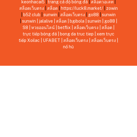
keonhacai5
|
trang cá độ bóng đá
|
สล็อตวอเลท
|
สล็อตเว็บตรง
|
สล็อต
|
https://luck8.market/
|
zowin
|
b52 club
|
sunwin
|
สล็อตเว็บตรง
|
go88
|
sunwin
|
sunwin
|
jalalive
|
สล็อต
|
bgibola
|
sunwin
|
go88
|
S8
|
หวยออนไลน์
|
betflix
|
สล็อตเว็บตรง
|
สล็อต
|
trực tiếp bóng đá
|
bong da truc tiep
|
xem trực
tiếp Xoilac
|
UFABET
|
สล็อตเว็บตรง
|
สล็อตเว็บตรง
|
nổ hũ