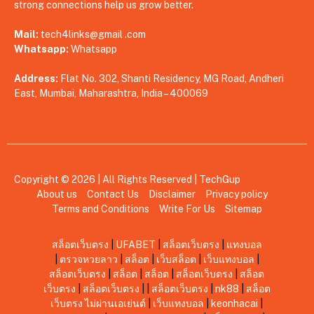
strong connections help us grow better.
Mail:
tech4links@gmail .com
Whatsapp:
Whatsapp
Address:
Flat No. 302, Shanti Residency, MG Road, Andheri
East, Mumbai, Maharashtra, India – 400069
Copyright © 2026 | All Rights Reserved |
TechGup
About us
Contact Us
Disclaimer
Privacy policy
Terms and Conditions
Write For Us
Sitemap
สล็อตเว็บตรง
|
UFABET
|
สล็อตเว็บตรง
|
แทงบอล
|
ตรวจหวยลาว
|
สล็อต
|
เว็บสล็อต
|
เว็บแทงบอล
|
สล็อตเว็บตรง
|
สล็อต
|
สล็อต
|
สล็อตเว็บตรง
|
สล็อต
เว็บตรง
|
สล็อตเว็บตรง
|
|
สล็อตเว็บตรง
|
nk88
|
สล็อต
เว็บตรง ไม่ผ่านเอเย่นต์
|
เว็บแทงบอล
|
keonhacai
|