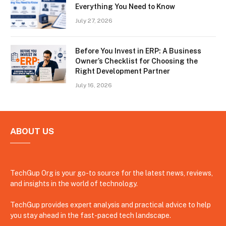
Everything You Need to Know
July 27, 2026
Before You Invest in ERP: A Business
Owner’s Checklist for Choosing the
Right Development Partner
July 16, 2026
ABOUT US
TechGup Org is your go-to source for the latest news, reviews,
and insights in the world of technology.
TechGup provides expert analysis and practical advice to help
you stay ahead in the fast-paced tech landscape.