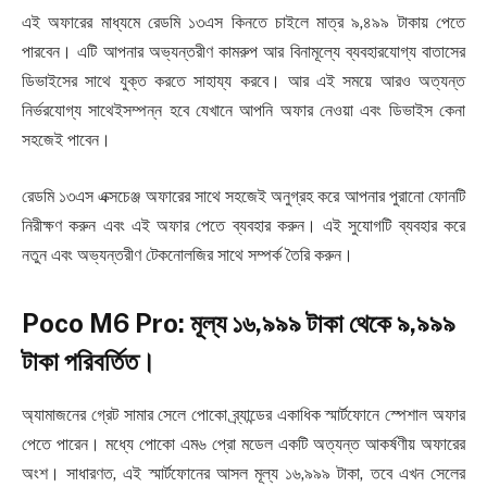
এই অফারের মাধ্যমে রেডমি ১৩এস কিনতে চাইলে মাত্র ৯,৪৯৯ টাকায় পেতে
পারবেন। এটি আপনার অভ্যন্তরীণ কামরুপ আর বিনামূল্যে ব্যবহারযোগ্য বাতাসের
ডিভাইসের সাথে যুক্ত করতে সাহায্য করবে। আর এই সময়ে আরও অত্যন্ত
নির্ভরযোগ্য সাথেইসম্পন্ন হবে যেখানে আপনি অফার নেওয়া এবং ডিভাইস কেনা
সহজেই পাবেন।
রেডমি ১৩এস এক্সচেঞ্জ অফারের সাথে সহজেই অনুগ্রহ করে আপনার পুরানো ফোনটি
নিরীক্ষণ করুন এবং এই অফার পেতে ব্যবহার করুন। এই সুযোগটি ব্যবহার করে
নতুন এবং অভ্যন্তরীণ টেকনোলজির সাথে সম্পর্ক তৈরি করুন।
Poco M6 Pro: মূল্য ১৬,৯৯৯ টাকা থেকে ৯,৯৯৯
টাকা পরিবর্তিত।
অ্যামাজনের গ্রেট সামার সেলে পোকো ব্র্যান্ডের একাধিক স্মার্টফোনে স্পেশাল অফার
পেতে পারেন। মধ্যে পোকো এম৬ প্রো মডেল একটি অত্যন্ত আকর্ষণীয় অফারের
অংশ। সাধারণত, এই স্মার্টফোনের আসল মূল্য ১৬,৯৯৯ টাকা, তবে এখন সেলের