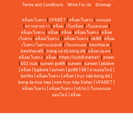
Terms and Conditions
Write For Us
Sitemap
สล็อตเว็บตรง
|
UFABET
|
สล็อตเว็บตรง
|
แทงบอล
|
ตรวจหวยลาว
|
สล็อต
|
เว็บสล็อต
|
เว็บแทงบอล
|
สล็อตเว็บตรง
|
สล็อต
|
สล็อต
|
สล็อตเว็บตรง
|
สล็อต
เว็บตรง
|
สล็อตเว็บตรง
|
|
สล็อตเว็บตรง
|
nk88
|
สล็อต
เว็บตรง ไม่ผ่านเอเย่นต์
|
เว็บแทงบอล
|
keonhacai
|
keonhacai5
|
trang cá độ bóng đá
|
สล็อตวอเลท
|
สล็อตเว็บตรง
|
สล็อต
|
https://luck8.market/
|
zowin
|
b52 club
|
sunwin
go88
|
sunwin
|
sunwin
|
jalalive
|
สล็อต
|
bgibola
|
sunwin
|
go88
|
S8
|
หวยออนไลน์
|
betflix
|
สล็อตเว็บตรง
|
สล็อต
|
trực tiếp bóng đá
|
bong da truc tiep
|
xem trực tiếp Xoilac
|
UFABET
|
สล็อตเว็บตรง
|
สล็อตเว็บตรง
|
nổ hũ
|
เว็บแทงบอล
ออนไลน์
|
สล็อต