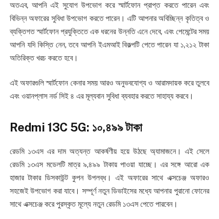
অতএব, আপনি এই সুযোগ উপভোগ করে স্মার্টফোন প্রাপ্ত করতে পারেন এবং
বিভিন্ন অফারের সুবিধা উপভোগ করতে পারেন। এটি আপনার অবিচ্ছিন্ন কৃতিত্ব ও
ব্যক্তিগত স্মার্টফোন প্রযুক্তিতে এক ধরনের উন্নতি এনে দেবে, এবং পেমেন্টের সময়
আপনি যদি কিস্তি নেন, তবে আপনি ইএমআই বিকল্পটি পেতে পারেন যা ১,২১২ টাকা
অতিরিক্ত খরচ করতে হবে।
এই অফারগুলি স্মার্টফোন কেনার সময় আরও অনুভবযোগ্য ও আরামদায়ক করে তুলবে
এবং ওয়ানপ্লাস নর্ড সিই ৪ এর মূল্যবান সুবিধা ব্যবহার করতে সাহায্য করবে।
Redmi 13C 5G: ১০,৪৯৯ টাকা
রেডমি ১৩এস এর দাম অত্যন্ত আকর্ষণীয় হয়ে উঠছে অ্যামাজনে। এই সেলে
রেডমি ১৩এস মডেলটি মাত্র ৯,৪৯৯ টাকায় পাওয়া যাচ্ছে। এর সঙ্গে আরো এক
হাজার টাকার ডিসকাউন্ট কুপন উপলব্ধ। এই অফারের সাথে এক্সচেঞ্জ অফারও
সহজেই উপভোগ করা যাবে। সম্পূর্ণ নতুন ডিভাইসের মধ্যে আপনার পুরানো ফোনের
সাথে এক্সচেঞ্জ করে পুরস্কৃত মূল্যে নতুন রেডমি ১৩এস পেতে পারবেন।