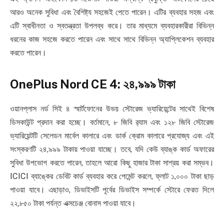
আরও অনেক সুবিধা এবং বৈশিষ্ট্য সহজেই পেতে পারেন। এটির ব্যবহার সহজ এবং
এটি স্বাধীনতা ও স্বতন্ত্রতা উপলব্ধ করে। তার মাধ্যমে ব্যবহারকারীরা বিভিন্ন
ধরনের কাজ সহজে করতে পারেন এবং সাথে সাথে বিভিন্ন অ্যাপ্লিকেশন ব্যবহার
করতে পারেন।
OnePlus Nord CE 4: ২৪,৯৯৯ টাকা
ওয়ানপ্লাস নর্ড সিই ৪ স্মার্টফোনের উভয় স্টোরেজ ভ্যারিয়েন্টের সাথেই বিশেষ
ডিসকাউন্ট প্রদান করা হচ্ছে। বর্তমানে, ৮ জিবি র‌্যাম এবং ১২৮ জিবি স্টোরেজ
ভ্যারিয়েন্টটি সেলেডন মার্বেল কালারে এবং ডার্ক ক্রোম কালারে প্রযোজ্য এবং এই
সংস্করণটি ২৪,৯৯৯ টাকায় পাওয়া যাচ্ছে। তবে, যদি কেউ ব্যাঙ্ক কার্ড অফারের
সুবিধা উপভোগ করতে পারেন, তাহলে আরো কিছু হাজার টাকা সাশ্রয় করা সম্ভব।
ICICI ব্যাঙ্কের ডেবিট কার্ড ব্যবহার করে পেমেন্ট করলে, ফ্লাট ১,০০০ টাকা ছাড়
পাওয়া যাবে। এছাড়াও, ডিভাইসটি পূর্বের ডিভাইস সম্পর্কে স্টোরে ফেরত দিলে
২২,৮৫০ টাকা পর্যন্ত এক্সচেঞ্জ বোনাস পাওয়া যাবে।