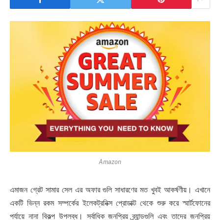
Amazon
এমাজন গ্রেট সামার সেল এর অফার গুলি সাধারণের মত খুবই আকর্ষণীয়। এখানে
একটি ভিন্ন রকম সম্পর্কের ইলেকট্রনিক্স প্রোডাক্ট থেকে শুরু করে স্মার্টফোনের
পর্যায়ে নানা বিকল্প উপলব্ধ। সর্বাধিক জনপ্রিয় ব্র্যান্ডগুলি এবং তাদের জনপ্রিয়