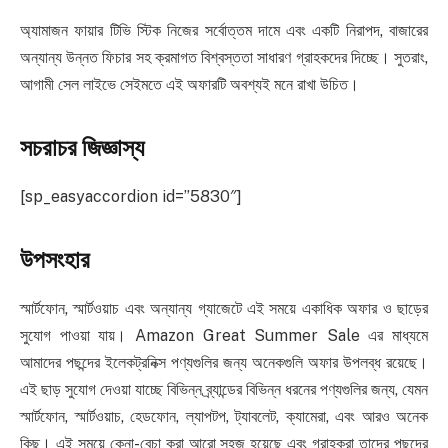
অ্যামাজন ফায়ার টিভি স্টিক নিজের সর্বোত্তম দামে এবং একটি নিরাপদ, বাজারের
অন্যান্য উন্নত ফিচার সহ ক্রমাগত বিশ্বস্ততা সাধারণ গ্রাহকদের দিচ্ছে। সুতরাং,
আগামী সেল লাইভে সেইমতে এই অফারটি অবশ্যই মনে রাখা উচিত।
সচরাচর জিজ্ঞাস্য
[sp_easyaccordion id=”5830″]
উপসংহার
স্মার্টফোন, স্মার্টওয়াচ এবং অন্যান্য গ্যাজেটে এই সময়ে একাধিক অফার ও ছাড়ের
সুযোগ পাওয়া যায়। Amazon Great Summer Sale এর মাধ্যমে
আমাদের পছন্দের ইলেকট্রনিক্স পণ্যগুলির জন্য অনেকগুলি অফার উপলব্ধ রয়েছে।
এই ছাড় সুযোগ দেওয়া যাচ্ছে বিভিন্ন ব্র্যান্ডের বিভিন্ন ধরনের পণ্যগুলির জন্য, যেমন
স্মার্টফোন, স্মার্টওয়াচ, হেডফোন, ল্যাপটপ, ট্যাবলেট, ক্যামেরা, এবং আরও অনেক
কিছু। এই সময়ে কেনা-বেচা করা আরো সহজ হয়েছে এবং গ্রাহকরা তাদের পছন্দের