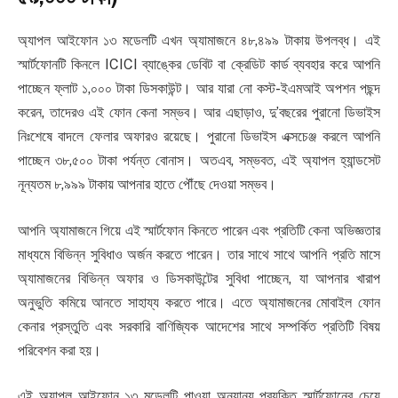
অ্যাপল আইফোন ১৩ মডেলটি এখন অ্যামাজনে ৪৮,৪৯৯ টাকায় উপলব্ধ। এই
স্মার্টফোনটি কিনলে ICICI ব্যাঙ্কের ডেবিট বা ক্রেডিট কার্ড ব্যবহার করে আপনি
পাচ্ছেন ফ্লাট ১,০০০ টাকা ডিসকাউন্ট। আর যারা নো কস্ট-ইএমআই অপশন পছন্দ
করেন, তাদেরও এই ফোন কেনা সম্ভব। আর এছাড়াও, দু’বছরের পুরানো ডিভাইস
নিঃশেষে বাদলে ফেলার অফারও রয়েছে। পুরানো ডিভাইস এক্সচেঞ্জ করলে আপনি
পাচ্ছেন ৩৮,৫০০ টাকা পর্যন্ত বোনাস। অতএব, সম্ভবত, এই অ্যাপল হ্যান্ডসেট
নূন্যতম ৮,৯৯৯ টাকায় আপনার হাতে পৌঁছে দেওয়া সম্ভব।
আপনি অ্যামাজনে গিয়ে এই স্মার্টফোন কিনতে পারেন এবং প্রতিটি কেনা অভিজ্ঞতার
মাধ্যমে বিভিন্ন সুবিধাও অর্জন করতে পারেন। তার সাথে সাথে আপনি প্রতি মাসে
অ্যামাজনের বিভিন্ন অফার ও ডিসকাউন্টের সুবিধা পাচ্ছেন, যা আপনার খারাপ
অনুভুতি কমিয়ে আনতে সাহায্য করতে পারে। এতে অ্যামাজনের মোবাইল ফোন
কেনার প্রস্তুতি এবং সরকারি বাণিজ্যিক আদেশের সাথে সম্পর্কিত প্রতিটি বিষয়
পরিবেশন করা হয়।
এই অ্যাপল আইফোন ১৩ মডেলটি পাওয়া অন্যান্য প্রযুক্তি স্মার্টফোনের চেয়ে