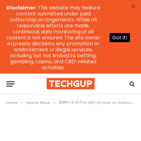
X
Disclaimer:
This website may feature
content submitted under paid
authorship arrangements. While all
reasonable efforts are made,
continuous daily monitoring of all
content is not ensured. The site owner
Got it!
expressly disclaims any promotion or
endorsement of illegal services,
including but not limited to betting,
gambling, casino, and CBD-related
activities.
»
»
Home
Sports News
बैडमिंटन के बारे में 10 लाइन (10 lines on badminton in hindi)