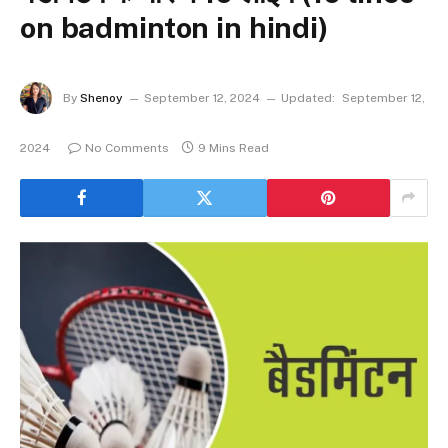
on badminton in hindi)
By
Shenoy
September 12, 2024
Updated:
September 12,
2024
No Comments
9 Mins Read