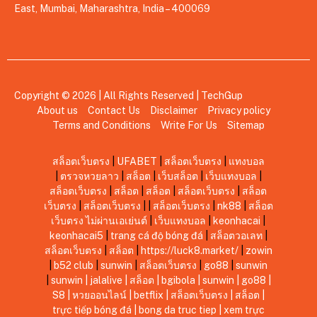
East, Mumbai, Maharashtra, India – 400069
Copyright © 2026 | All Rights Reserved |
TechGup
About us
Contact Us
Disclaimer
Privacy policy
Terms and Conditions
Write For Us
Sitemap
สล็อตเว็บตรง
|
UFABET
|
สล็อตเว็บตรง
|
แทงบอล
|
ตรวจหวยลาว
|
สล็อต
|
เว็บสล็อต
|
เว็บแทงบอล
|
สล็อตเว็บตรง
|
สล็อต
|
สล็อต
|
สล็อตเว็บตรง
|
สล็อต
เว็บตรง
|
สล็อตเว็บตรง
|
|
สล็อตเว็บตรง
|
nk88
|
สล็อต
เว็บตรง ไม่ผ่านเอเย่นต์
|
เว็บแทงบอล
|
keonhacai
|
keonhacai5
|
trang cá độ bóng đá
|
สล็อตวอเลท
|
สล็อตเว็บตรง
|
สล็อต
|
https://luck8.market/
|
zowin
|
b52 club
|
sunwin
|
สล็อตเว็บตรง
|
go88
|
sunwin
|
sunwin
|
jalalive
|
สล็อต
|
bgibola
|
sunwin
|
go88
|
S8
|
หวยออนไลน์
|
betflix
|
สล็อตเว็บตรง
|
สล็อต
|
trực tiếp bóng đá
|
bong da truc tiep
|
xem trực