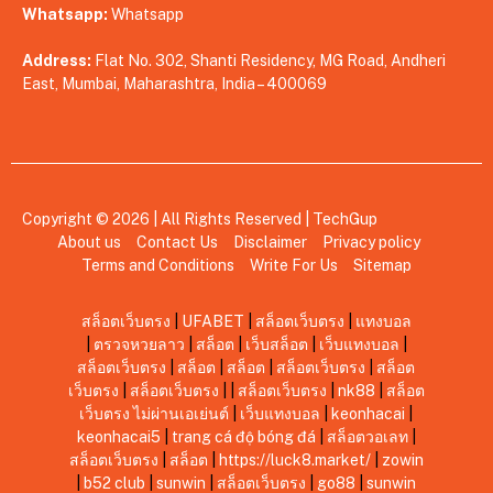
Whatsapp:
Whatsapp
Address:
Flat No. 302, Shanti Residency, MG Road, Andheri
East, Mumbai, Maharashtra, India – 400069
Copyright © 2026 | All Rights Reserved |
TechGup
About us
Contact Us
Disclaimer
Privacy policy
Terms and Conditions
Write For Us
Sitemap
สล็อตเว็บตรง
|
UFABET
|
สล็อตเว็บตรง
|
แทงบอล
|
ตรวจหวยลาว
|
สล็อต
|
เว็บสล็อต
|
เว็บแทงบอล
|
สล็อตเว็บตรง
|
สล็อต
|
สล็อต
|
สล็อตเว็บตรง
|
สล็อต
เว็บตรง
|
สล็อตเว็บตรง
|
|
สล็อตเว็บตรง
|
nk88
|
สล็อต
เว็บตรง ไม่ผ่านเอเย่นต์
|
เว็บแทงบอล
|
keonhacai
|
keonhacai5
|
trang cá độ bóng đá
|
สล็อตวอเลท
|
สล็อตเว็บตรง
|
สล็อต
|
https://luck8.market/
|
zowin
|
b52 club
|
sunwin
|
สล็อตเว็บตรง
|
go88
|
sunwin