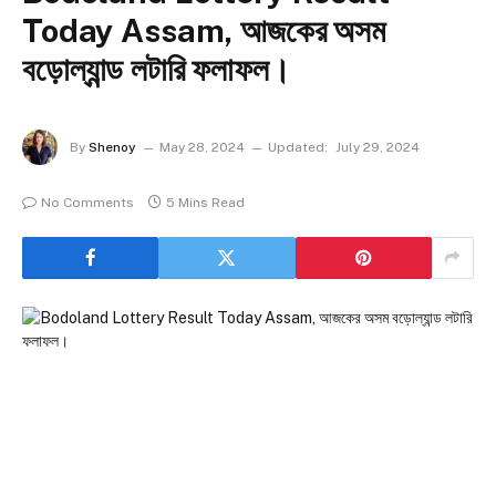
Today Assam, আজকের অসম
বড়োল্যান্ড লটারি ফলাফল।
By
Shenoy
May 28, 2024
Updated:
July 29, 2024
No Comments
5 Mins Read