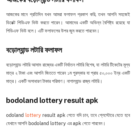
আজকের মানে প্রতিদিন যখন আমরা ফলাফল প্রকাশ করি, তখন আপনি সহজেই
ডিরেক্ট পিডিএফ ভিউ করতে পারেন। আমাদের একটি অভিন্ন বৈশিষ্ট্য রয়েছে যা
পিডিএফ ভিউ বলে। এটি ফলাফলের উপর জুম করতে পারবেন।
বড়োল্যান্ড লটারি ফলাফল
বড়োল্যান্ড লটারি আসাম রাজ্যের একটি নির্যাতন লটারি বিশেষ, যা লটারি টিকেটের মূল্য
মাত্র ২ টাকা এবং আপনি জিততে পারেন ১ম পুরস্কার যা প্রায় ৫০,০০০ ইন্র একটি
মাত্র। একটি অসাধারণ টাকার পরিমাণ। নাগাল্যান্ড রাজ্য লটারি।
bodoland lottery result apk
odoland
lottery
result apk পেতে যদি চান, তবে প্লেস্টোরে যেতে হবে
যেখানে আপনি bodoland lottery এর apk পেতে পারবেন।