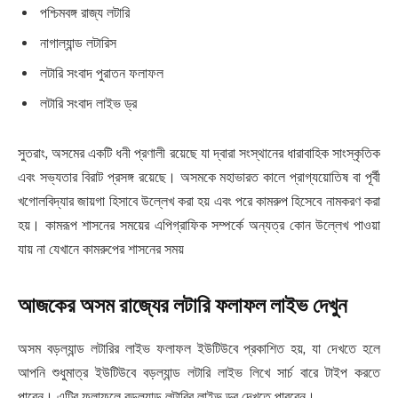
পশ্চিমবঙ্গ রাজ্য লটারি
নাগাল্যান্ড লটারিস
লটারি সংবাদ পুরাতন ফলাফল
লটারি সংবাদ লাইভ ড্র
সুতরাং, অসমের একটি ধনী প্রণালী রয়েছে যা দ্বারা সংস্থানের ধারাবাহিক সাংস্কৃতিক
এবং সভ্যতার বিরাট প্রসঙ্গ রয়েছে। অসমকে মহাভারত কালে প্রাগ্যয়োতিষ বা পূর্বী
খগোলবিদ্যার জায়গা হিসাবে উল্লেখ করা হয় এবং পরে কামরুপ হিসেবে নামকরণ করা
হয়। কামরূপ শাসনের সময়ের এপিগ্রাফিক সম্পর্কে অন্যত্র কোন উল্লেখ পাওয়া
যায় না যেখানে কামরুপের শাসনের সময়
আজকের অসম রাজ্যের লটারি ফলাফল লাইভ দেখুন
অসম বড়ল্যান্ড লটারির লাইভ ফলাফল ইউটিউবে প্রকাশিত হয়, যা দেখতে হলে
আপনি শুধুমাত্র ইউটিউবে বড়ল্যান্ড লটারি লাইভ লিখে সার্চ বারে টাইপ করতে
পারেন। এটির ফলাফলে বড়ল্যান্ড লটারির লাইভ ড্র দেখতে পারবেন।