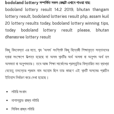
bodoland lottery সম্পর্কিত সকল রেজাল্ট এখানে পাওয়া যায়:
bodoland lottery result 14.2 2019, bhutan thangam
lottery result, bodoland lotteries result php, assam kuil
20 lottery results today, bodoland lottery winning tips,
today bodoland lottery result please, bhutan
dhanasree lottery result
কিছু বিদবেস্তা এর মতে, শব্দ ‘অসম’ সংশ্লিষ্ট কিছু বিদ্বেষী শিক্ষাবৃত্ত সন্তানদের
দ্বারা সংক্ষেপে উত্পন্ন হয়েছে যা অসম শব্দটির অর্থ অসমা বা অনুপম অর্থ হল
অসমতা বা অনুপমতার। তবে আজ শিক্ষা সার্কেলের প্রস্তুতির বিস্তারিত মত ব্যাখ্যা
যেহেতু তদন্তের প্রথম নাম অহোম ছিল তার কারণে এই শব্দটি অসমের প্রাচীন
ইতিহাস নির্ধারণ করে দেখা হয়েছে।
লটারি সংবাদ
নাগাল্যান্ড রাজ্য লটারি
সিকিম রাজ্য লটারি