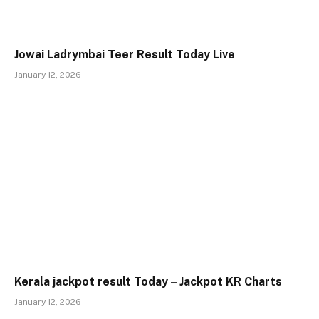
Jowai Ladrymbai Teer Result Today Live
January 12, 2026
Kerala jackpot result Today – Jackpot KR Charts
January 12, 2026