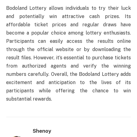
Bodoland Lottery allows individuals to try their luck
and potentially win attractive cash prizes. Its
affordable ticket prices and regular draws have
become a popular choice among lottery enthusiasts.
Participants can easily access the results online
through the official website or by downloading the
result files. However, it’s essential to purchase tickets
from authorized agents and verify the winning
numbers carefully. Overall, the Bodoland Lottery adds
excitement and anticipation to the lives of its
participants while offering the chance to win
substantial rewards.
Shenoy