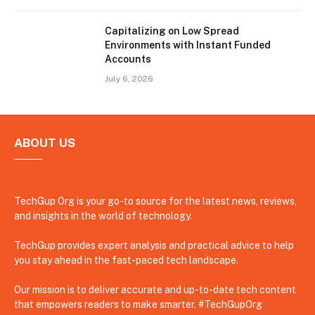
Capitalizing on Low Spread
Environments with Instant Funded
Accounts
July 6, 2026
ABOUT US
TechGup Org is your go-to source for the latest news, reviews,
and insights in the world of technology.
TechGup provides expert analysis and practical advice to help
you stay ahead in the fast-paced tech landscape.
Our mission is to deliver accurate and up-to-date tech content
that empowers readers to make smarter. #TechGupOrg