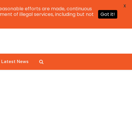
X
easonable efforts are made, continuous
ent of illegal services, including but not
Got it!
Latest News