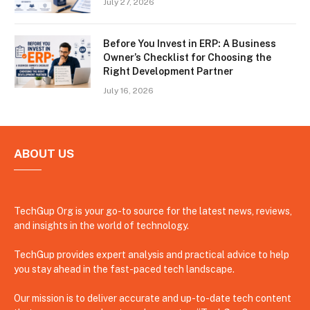
July 27, 2026
Before You Invest in ERP: A Business
Owner’s Checklist for Choosing the
Right Development Partner
July 16, 2026
ABOUT US
TechGup Org is your go-to source for the latest news, reviews,
and insights in the world of technology.
TechGup provides expert analysis and practical advice to help
you stay ahead in the fast-paced tech landscape.
Our mission is to deliver accurate and up-to-date tech content