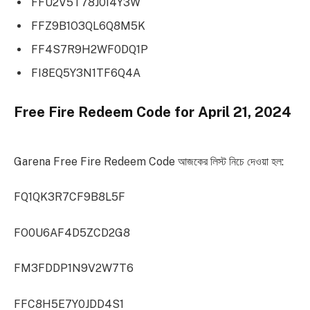
FFU2V5T78J0I4Y3W
FFZ9B1O3QL6Q8M5K
FF4S7R9H2WF0DQ1P
FI8EQ5Y3N1TF6Q4A
Free Fire Redeem Code for April 21, 2024
Garena Free Fire Redeem Code আজকের লিস্ট নিচে দেওয়া হল:
FQ1QK3R7CF9B8L5F
FO0U6AF4D5ZCD2G8
FM3FDDP1N9V2W7T6
FFC8H5E7Y0JDD4S1