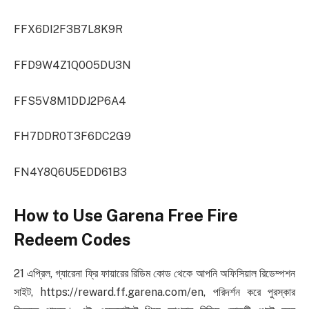
FFX6DI2F3B7L8K9R
FFD9W4Z1Q0O5DU3N
FFS5V8M1DDJ2P6A4
FH7DDR0T3F6DC2G9
FN4Y8Q6U5EDD61B3
How to Use Garena Free Fire
Redeem Codes
21 এপ্রিল, গ্যারেনা ফ্রি ফায়ারের রিডিম কোড থেকে আপনি অফিসিয়াল রিডেম্পশন
সাইট, https://reward.ff.garena.com/en, পরিদর্শন করে পুরস্কার