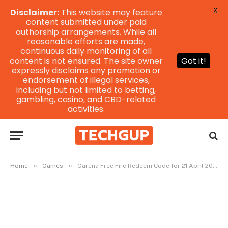
X
Disclaimer:
This website may feature
content submitted under paid
authorship arrangements. While all
reasonable efforts are made,
continuous daily monitoring of all
content is not ensured. The site owner
Got it!
expressly disclaims any promotion or
endorsement of illegal services,
including but not limited to betting,
gambling, casino, and CBD-related
activities.
»
»
Home
Games
Garena Free Fire Redeem Code for 21 April 2024