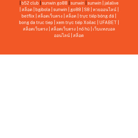
|
b52 club
|
sunwin
go88
|
sunwin
|
sunwin
|
jalalive
|
สล็อต
|
bgibola
|
sunwin
|
go88
|
S8
|
หวยออนไลน์
|
betflix
|
สล็อตเว็บตรง
|
สล็อต
|
trực tiếp bóng đá
|
bong da truc tiep
|
xem trực tiếp Xoilac
|
UFABET
|
สล็อตเว็บตรง
|
สล็อตเว็บตรง
|
nổ hũ
|
เว็บแทงบอล
ออนไลน์
|
สล็อต