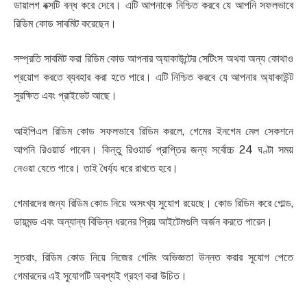
ডায়ালগ বক্সটি বন্ধ করে দেবে। এটি আপনাকে নিশ্চিত করবে যে আপনি সফলভাবে
রিডিম কোড সাবমিট করেছেন।
সম্প্রতি সাবমিট করা রিডিম কোড আপনার অ্যাকাউন্টের সেটিংস অথবা অন্য কোথাও
প্রয়োগ করতে ব্যবহার করা হতে পারে। এটি নিশ্চিত করবে যে আপনার অ্যাকাউন্ট
সুরক্ষিত এবং প্রাইভেট আছে।
আইপিএল রিডিম কোড সফলভাবে রিডিম করলে, গেমের ইনগেম মেল সেকশনে
আপনি রিওয়ার্ড পাবেন। কিন্তু রিওয়ার্ড প্রাপ্তির জন্য সর্বোচ্চ 24 ঘণ্টা সময়
নেওয়া যেতে পারে। তাই ধৈর্য্য ধরে রাখতে হবে।
গেমারদের জন্য রিডিম কোড নিয়ে অসংখ্য সুযোগ রয়েছে। কোড রিডিম করে গোল্ড,
ডায়মন্ড এবং অন্যান্য বিভিন্ন ধরনের প্রিয় আইটেমগুলি অর্জন করতে পারেন।
সুতরাং, রিডিম কোড নিয়ে নিজের গেমিং অভিজ্ঞতা উন্নত করার সুযোগ পেতে
গেমারদের এই সুযোগটি অবশ্যই গ্রহণ করা উচিত।