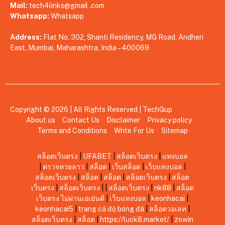
Mail:
tech4links@gmail .com
Whatsapp:
Whatsapp
Address:
Flat No. 302, Shanti Residency, MG Road, Andheri
East, Mumbai, Maharashtra, India – 400069
Copyright © 2026 | All Rights Reserved |
TechGup
About us
Contact Us
Disclaimer
Privacy policy
Terms and Conditions
Write For Us
Sitemap
สล็อตเว็บตรง
|
UFABET
|
สล็อตเว็บตรง
|
แทงบอล
|
ตรวจหวยลาว
|
สล็อต
|
เว็บสล็อต
|
เว็บแทงบอล
|
สล็อตเว็บตรง
|
สล็อต
|
สล็อต
|
สล็อตเว็บตรง
|
สล็อต
เว็บตรง
|
สล็อตเว็บตรง
|
|
สล็อตเว็บตรง
|
nk88
|
สล็อต
เว็บตรง ไม่ผ่านเอเย่นต์
|
เว็บแทงบอล
|
keonhacai
|
keonhacai5
|
trang cá độ bóng đá
|
สล็อตวอเลท
|
สล็อตเว็บตรง
|
สล็อต
|
https://luck8.market/
|
zowin