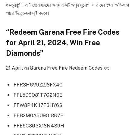
গুরুত্বপূর্ণ। এটি খেলোয়ারদের জন্য একটি অপূর্ব সুযোগ যা তাদের খেলা অভিজ্ঞতা
আরো উত্তেজনা সৃষ্টি করবে।
“Redeem Garena Free Fire Codes
for April 21, 2024, Win Free
Diamonds”
21 April এর Garena Free Fire Redeem Codes হল:
FFR3H6V9Z2J8FX4C
FFL5D9Q81T7G2N0E
FFW8P4K1I7F3HY6S
FFB2M0A5U9O18R7F
FFE6C8G3X18N4S9H