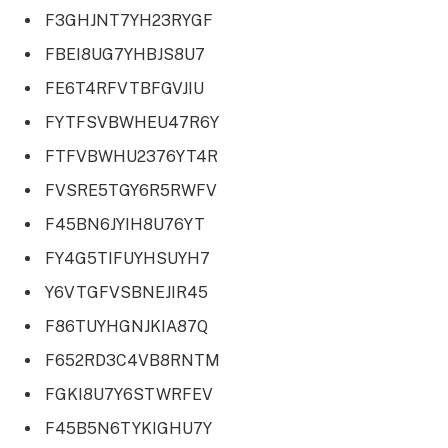
F3GHJNT7YH23RYGF
FBEI8UG7YHBJS8U7
FE6T4RFVTBFGVJIU
FYTFSVBWHEU47R6Y
FTFVBWHU2376YT4R
FVSRE5TGY6R5RWFV
F45BN6JYIH8U76YT
FY4G5TIFUYHSUYH7
Y6VTGFVSBNEJIR45
F86TUYHGNJKIA87Q
F652RD3C4VB8RNTM
FGKI8U7Y6STWRFEV
F45B5N6TYKIGHU7Y