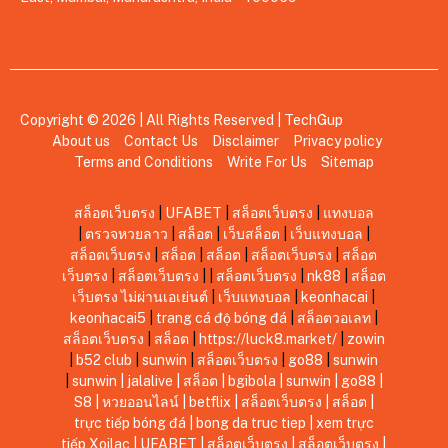
Copyright © 2026 | All Rights Reserved |
TechGup
About us
Contact Us
Disclaimer
Privacy policy
Terms and Conditions
Write For Us
Sitemap
สล็อตเว็บตรง
|
UFABET
|
สล็อตเว็บตรง
|
แทงบอล
|
ตรวจหวยลาว
|
สล็อต
|
เว็บสล็อต
|
เว็บแทงบอล
|
สล็อตเว็บตรง
|
สล็อต
|
สล็อต
|
สล็อตเว็บตรง
|
สล็อต
เว็บตรง
|
สล็อตเว็บตรง
|
|
สล็อตเว็บตรง
|
nk88
|
สล็อต
เว็บตรง ไม่ผ่านเอเย่นต์
|
เว็บแทงบอล
|
keonhacai
|
keonhacai5
|
trang cá độ bóng đá
|
สล็อตวอเลท
|
สล็อตเว็บตรง
|
สล็อต
|
https://luck8.market/
|
zowin
|
b52 club
|
sunwin
|
สล็อตเว็บตรง
|
go88
|
sunwin
|
sunwin
|
jalalive
|
สล็อต
|
bgibola
|
sunwin
|
go88
|
S8
|
หวยออนไลน์
|
betflix
|
สล็อตเว็บตรง
|
สล็อต
|
trực tiếp bóng đá
|
bong da truc tiep
|
xem trực
tiếp Xoilac
|
UFABET
|
สล็อตเว็บตรง
|
สล็อตเว็บตรง
|