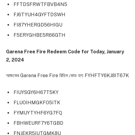
FFTDSFRWTFBVB4N5
FJ6TYUH4GYFTDSWH
FI87YHERGD56HIGU
F5ERYGHBE5R66GTH
Garena Free Fire Redeem Code for Today, January
2, 2024
আজকের Garena Free Fire রিডিম কোড হল: FYHFTY6KJ8IT67K
FIUYSGY6H67T5KY
FLUOIHMGKFO5ITK
FYMUYTYHF6YG7FQ
FBHWEURF7Y6TGBD
FNJEKR5IUTGMK8U