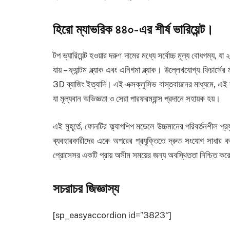
হিরো ম্যাভরিক ৪৪০-এর শীর্ষ ভারিয়েন্ট।
টপ ভ্যারিয়েন্ট হওয়ার দরুণ দামের মধ্যে সর্বোচ্চ মূল্য বোধগম্য
যায় – ফ্যান্টম ব্ল্যাক এবং এনিগমা ব্ল্যাক। উল্লেখযোগ্য ফিচার্
3D ব্যাজিং ইত্যাদি। এই এক্সক্লুসিভ বাস্তবায়নের মাধ্যমে, এই 
যা মূল্যবান অভিজ্ঞতা ও সেরা পারফরম্যান্স প্রদানে সহায়ক হয়।
এই মুহূর্তে, ফোনটির ফ্ল্যাগশিপ মডেলে উচ্চমানের পরিবর্তনশীল প
ব্যবহারকারীদের একে অপরের প্রযুক্তিতে দ্রুত সংযোগ সাধার কর
প্রোসেসর একটি প্রায় অসীম সময়ের জন্য অবস্থিততা নিশ্চিত ক
সচরাচর জিজ্ঞাস্য
[sp_easyaccordion id=”3823″]