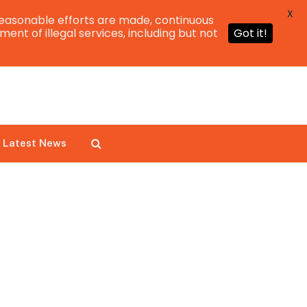
X
easonable efforts are made, continuous
ent of illegal services, including but not
Got it!
Latest News