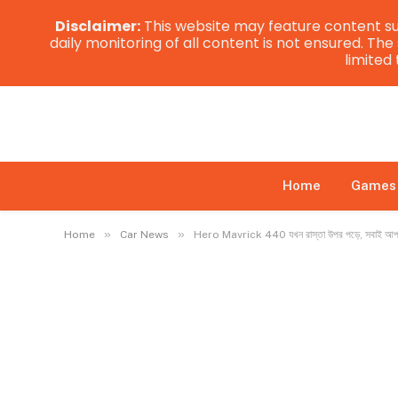
Disclaimer:
This website may feature content su
daily monitoring of all content is not ensured. Th
limited
Home
Games
»
»
Home
Car News
Hero Mavrick 440 যখন রাস্তা উপর পড়ে, সবাই আপনার অব