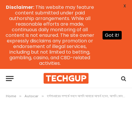
X
Disclaimer:
This website may feature
content submitted under paid
authorship arrangements. While all
reasonable efforts are made,
continuous daily monitoring of all
content is not ensured. The site owner
Got it!
expressly disclaims any promotion or
endorsement of illegal services,
including but not limited to betting,
gambling, casino, and CBD-related
activities.
»
»
Home
Autocar
হর্সপাওয়ারের সম্পর্কে শুনলে আপনি আবারো আশ্চর্য হবেন, আপনি কোনগুলি 500 সিসির মধ্যে সেরা বাইকগুলি জেনে নিন।