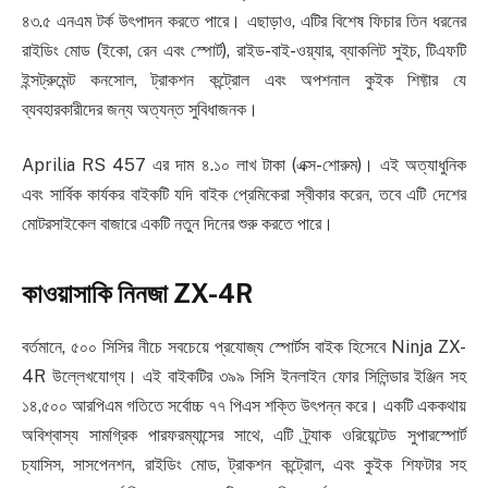
৪৩.৫ এনএম টর্ক উৎপাদন করতে পারে। এছাড়াও, এটির বিশেষ ফিচার তিন ধরনের
রাইডিং মোড (ইকো, রেন এবং স্পোর্ট), রাইড-বাই-ওয়্যার, ব্যাকলিট সুইচ, টিএফটি
ইন্সট্রুমেন্ট কনসোল, ট্রাকশন কন্ট্রোল এবং অপশনাল কুইক শিফ্টার যে
ব্যবহারকারীদের জন্য অত্যন্ত সুবিধাজনক।
Aprilia RS 457 এর দাম ৪.১০ লাখ টাকা (এক্স-শোরুম)। এই অত্যাধুনিক
এবং সার্বিক কার্যকর বাইকটি যদি বাইক প্রেমিকেরা স্বীকার করেন, তবে এটি দেশের
মোটরসাইকেল বাজারে একটি নতুন দিনের শুরু করতে পারে।
কাওয়াসাকি নিনজা ZX-4R
বর্তমানে, ৫০০ সিসির নীচে সবচেয়ে প্রযোজ্য স্পোর্টস বাইক হিসেবে Ninja ZX-
4R উল্লেখযোগ্য। এই বাইকটির ৩৯৯ সিসি ইনলাইন ফোর সিলিন্ডার ইঞ্জিন সহ
১৪,৫০০ আরপিএম গতিতে সর্বোচ্চ ৭৭ পিএস শক্তি উৎপন্ন করে। একটি এককথায়
অবিশ্বাস্য সামগ্রিক পারফরম্যান্সের সাথে, এটি ট্র্যাক ওরিয়েন্টেড সুপারস্পোর্ট
চ্যাসিস, সাসপেনশন, রাইডিং মোড, ট্রাকশন কন্ট্রোল, এবং কুইক শিফটার সহ