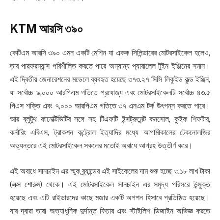
KTM আরসি ৩৯০
কেটিএম আরসি ৩৯০ এমন একটি মেশিন যা একক সিলিন্ডারের মোটরসাইকেল হলেও,
তার পারফরম্যান্স পরিশীলিত করতে পারে অন্যান্য প্যারালেল টুইন ইঞ্জিনের সমান।
এই দ্বিতীয় জেনারেশনের মডেলে ব্যবহৃত হয়েছে ৩৭৩.২৭ সিসি লিকুইড কুল্ড ইঞ্জিন,
যা সর্বোচ্চ ৯,০০০ আরপিএম গতিতে প্রযোজ্য এবং মোটরসাইকেলটি সর্বোচ্চ ৪৩.৫
পিএস শক্তি এবং ৭,০০০ আরপিএম গতিতে ৩৭ এনএম টর্ক উৎপন্ন করতে পারে।
আর ব্লুটুথ কানেক্টিভিটির সঙ্গে সহ টিএফটি ইন্সট্রুমেন্ট কনসোল, কুইক শিফটার,
কর্নারিং এবিএস, ট্রাকশন কন্ট্রোল ইত্যাদির মধ্যে আগামীকালের টেকনোলজির
অভ্যন্তরে এই মোটরসাইকেল সকলের মতোই অবাধে আগ্রহ উত্তীর্ণ করে।
এই অবাধে সানচাইন এর স্মুক ব্র্যান্ডের এই সাইকেলের দাম শুরু হচ্ছে ৩.১৮ লাখ টাকা
(এক্স শোরুম) থেকে। এই মোটরসাইকেল সানচাইন এর সমৃদ্ধ পরিসরে উন্মুক্ত
হয়েছে এবং এটি রাইডারদের কাছে মজার একটি অপশন হিসাবে প্রতিষ্ঠিত হয়েছে।
যার দ্বারা তারা অত্যাধুনিক দুর্দান্ত ফিচার এবং স্টাইলিশ ডিজাইন অভিজ্ঞ করতে