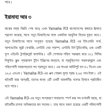
পারে।
ইয়ামাহা আর ৩
মাঝের লম্বা বিরতি শেষ করে, এখন Yamaha R3 বাংলাদেশের বাজারে উত্সাহে
প্রবেশ করেছে, সাথে নতুন ডিজাইনের সঙ্গে একাধিক আধুনিক ফিচার যুক্ত করে।
নতুন ডিজাইনের সাথে সংযুক্ত হয়েছে Yamaha R3 এর ইউএসডি ফর্ক,
আপডেটেড ফ্রন্ট ফেয়ারিং, এলইডি হেড ল্যাম্প, এলইডি টার্ন ইন্ডিকেটর, এবং একটি
ফুল এইচডি ইন্সট্রুমেন্ট ক্লাস্টার। এটি পেশাদার শক্তি সরবরাহ করে ৩২১ সিসির
লিকুইড কুল্ড প্যারালাল টুইন ইঞ্জিনের মাধ্যমে, যা প্রযুক্তিগত পারফরম্যান্স এবং
শক্তিশালী সহজলভ্যতা সহ প্রস্তুত করে। এর পাওয়া আউটপুট হল ৪২ পিএস এবং
২৯.৫ এনএম। Yamaha R3-এর এক্স শোরুম মূল্য প্রায় ৪.৬৫ লাখ টাকা। এই
বাইকটি যারা আগ্রহী, তাদের জন্য এটি একটি আকর্ষণীয় অফার হিসাবে প্রতিষ্ঠিত
হতে পারে।
এই Yamaha R3-এর নতুন সংস্করণে সাধারণত স্পর্শ করা সব গুণাবলী আছে, যা
বাইকটির চালনা অভিজ্ঞতার মূল স্তম্ভ। তার সাথে যুক্ত হয়েছে একটি শক্তিশালী