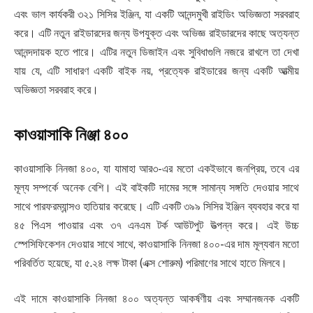
এবং ভাল কার্যকরী ৩২১ সিসির ইঞ্জিন, যা একটি আনন্দমুখী রাইডিং অভিজ্ঞতা সরবরাহ
করে। এটি নতুন রাইডারদের জন্য উপযুক্ত এবং অভিজ্ঞ রাইডারদের কাছে অত্যন্ত
আনন্দদায়ক হতে পারে। এটির নতুন ডিজাইন এবং সুবিধাগুলি নজরে রাখলে তা দেখা
যায় যে, এটি সাধারণ একটি বাইক নয়, প্রত্যেক রাইডারের জন্য একটি আত্মীয়
অভিজ্ঞতা সরবরাহ করে।
কাওয়াসাকি নিঞ্জা ৪০০
কাওয়াসাকি নিনজা ৪০০, যা যামাহা আর৩-এর মতো একইভাবে জনপ্রিয়, তবে এর
মূল্য সম্পর্কে অনেক বেশি। এই বাইকটি দামের সঙ্গে সামান্য সঙ্গতি দেওয়ার সাথে
সাথে পারফরম্যান্সও হাতিয়ার করেছে। এটি একটি ৩৯৯ সিসির ইঞ্জিন ব্যবহার করে যা
৪৫ পিএস পাওয়ার এবং ৩৭ এনএম টর্ক আউটপুট উত্পন্ন করে। এই উচ্চ
স্পেসিফিকেশন দেওয়ার সাথে সাথে, কাওয়াসাকি নিনজা ৪০০-এর দাম মূল্যবান মতো
পরিবর্তিত হয়েছে, যা ৫.২৪ লক্ষ টাকা (এক্স শোরুম) পরিমাণের সাথে হাতে মিলবে।
এই দামে কাওয়াসাকি নিনজা ৪০০ অত্যন্ত আকর্ষণীয় এবং সম্মানজনক একটি