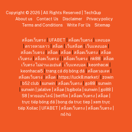
Copyright © 2026 | All Rights Reserved |
TechGup
About us
Contact Us
Disclaimer
Privacy policy
Terms and Conditions
Write For Us
Sitemap
สล็อตเว็บตรง
|
UFABET
|
สล็อตเว็บตรง
|
แทงบอล
|
ตรวจหวยลาว
|
สล็อต
|
เว็บสล็อต
|
เว็บแทงบอล
|
สล็อตเว็บตรง
|
สล็อต
|
สล็อต
|
สล็อตเว็บตรง
|
สล็อต
เว็บตรง
|
สล็อตเว็บตรง
|
|
สล็อตเว็บตรง
|
nk88
|
สล็อต
เว็บตรง ไม่ผ่านเอเย่นต์
|
เว็บแทงบอล
|
keonhacai
|
keonhacai5
|
trang cá độ bóng đá
|
สล็อตวอเลท
|
สล็อตเว็บตรง
|
สล็อต
|
https://luck8.market/
|
zowin
|
b52 club
|
sunwin
|
สล็อตเว็บตรง
|
go88
|
sunwin
|
sunwin
|
jalalive
|
สล็อต
|
bgibola
|
sunwin
|
go88
|
S8
|
หวยออนไลน์
|
betflix
|
สล็อตเว็บตรง
|
สล็อต
|
trực tiếp bóng đá
|
bong da truc tiep
|
xem trực
tiếp Xoilac
|
UFABET
|
สล็อตเว็บตรง
|
สล็อตเว็บตรง
|
nổ hũ