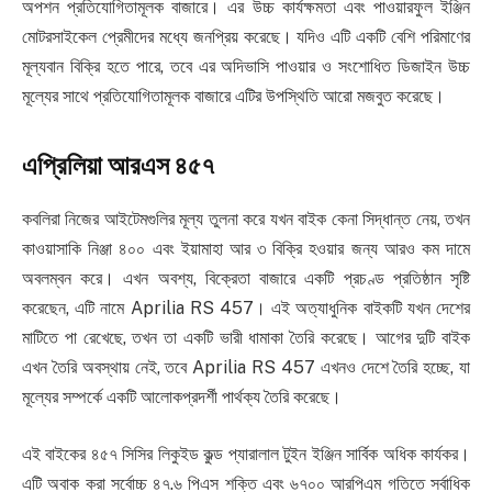
অপশন প্রতিযোগিতামূলক বাজারে। এর উচ্চ কার্যক্ষমতা এবং পাওয়ারফুল ইঞ্জিন
মোটরসাইকেল প্রেমীদের মধ্যে জনপ্রিয় করেছে। যদিও এটি একটি বেশি পরিমাণের
মূল্যবান বিক্রি হতে পারে, তবে এর অদিভাসি পাওয়ার ও সংশোধিত ডিজাইন উচ্চ
মূল্যের সাথে প্রতিযোগিতামূলক বাজারে এটির উপস্থিতি আরো মজবুত করেছে।
এপ্রিলিয়া আরএস ৪৫৭
কবলিরা নিজের আইটেমগুলির মূল্য তুলনা করে যখন বাইক কেনা সিদ্ধান্ত নেয়, তখন
কাওয়াসাকি নিঞ্জা ৪০০ এবং ইয়ামাহা আর ৩ বিক্রি হওয়ার জন্য আরও কম দামে
অবলম্বন করে। এখন অবশ্য, বিক্রেতা বাজারে একটি প্রচণ্ড প্রতিষ্ঠান সৃষ্টি
করেছেন, এটি নামে Aprilia RS 457। এই অত্যাধুনিক বাইকটি যখন দেশের
মাটিতে পা রেখেছে, তখন তা একটি ভারী ধামাকা তৈরি করেছে। আগের দুটি বাইক
এখন তৈরি অবস্থায় নেই, তবে Aprilia RS 457 এখনও দেশে তৈরি হচ্ছে, যা
মূল্যের সম্পর্কে একটি আলোকপ্রদর্শী পার্থক্য তৈরি করেছে।
এই বাইকের ৪৫৭ সিসির লিকুইড কুল্ড প্যারালাল টুইন ইঞ্জিন সার্বিক অধিক কার্যকর।
এটি অবাক করা সর্বোচ্চ ৪৭.৬ পিএস শক্তি এবং ৬৭০০ আরপিএম গতিতে সর্বাধিক