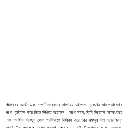
পরিবারের সমর্থন এবং সম্পূর্ণ নিবেদনের সাহায্যে মোস্তফা সুলেমান তার পড়ালেখার
পথে প্রতিবাদ করে দিতে নিশ্চিত হয়েছেন। সাথে সাথে, তিনি নিজেকে সাক্ষাৎকারে
এবং মানসিক স্বাস্থ্য পেশা প্রশিক্ষণে নির্ধারণ করে তার সমস্যা সমাধানের জন্য
সামর্থ্যশীল পদক্ষেপ নেয়ার পরামর্শ পেয়েছেন। এই উদ্যোগের ফলে মোস্তফা