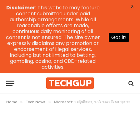
X
Disclaimer:
This website may feature
content submitted under paid
authorship arrangements. While all
reasonable efforts are made,
continuous daily monitoring of all
content is not ensured. The site owner
Got it!
expressly disclaims any promotion or
endorsement of illegal services,
including but not limited to betting,
gambling, casino, and CBD-related
activities.
»
»
Home
Tech News
Microsoft: বাবা ট্যাক্সিচালক, অর্থের অভাবে নিজেও পড়াশোনা ছেড়েছিলেন, বড় পদে বসালো মাইক্রোসফট