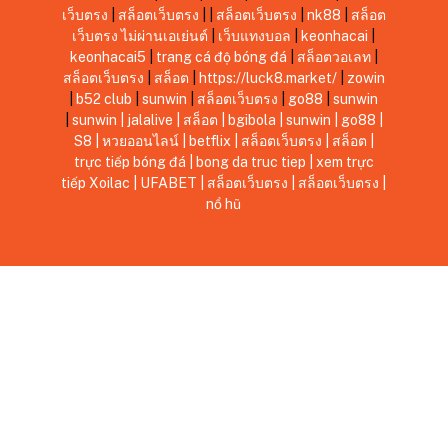
เว็บตรง
|
สล็อตเว็บตรง
|
|
สล็อตเว็บตรง
|
nk88
|
สล็อต
เว็บตรง ไม่ผ่านเอเย่นต์
|
เว็บแทงบอล
|
keonhacai
|
keonhacai5
|
trang cá độ bóng đá
|
สล็อตวอเลท
|
สล็อตเว็บตรง
|
สล็อต
|
https://luck8.market/
|
zowin
|
b52 club
|
sunwin
|
สล็อตเว็บตรง
|
go88
|
sunwin
|
sunwin
|
jalalive
|
สล็อต
|
bgibola
|
sunwin
|
go88
|
S8
|
หวยออนไลน์
|
betflix
|
สล็อตเว็บตรง
|
สล็อต
|
trực tiếp bóng đá
|
bong da truc tiep
|
xem trực
tiếp Xoilac
|
UFABET
|
สล็อตเว็บตรง
|
สล็อตเว็บตรง
|
nổ hũ