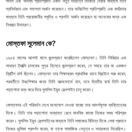
সাহস এবং অদম্য প্রতিশ্রুতি একটি নতুন দায়িত্বে তাকিয়ে দেয়ার মাধ্যমে তিনি
স্বনির্ভরতা এবং সফলতা অর্জন করেছেন। তার অবিচলিত প্রতিশ্রুতি এবং কর্মঠতার
মাধ্যমে তিনি প্রয়োজনীয় সমৃদ্ধি ও প্রগতি অর্জন করেছেন যা অনেকের জন্য এক
নিখরচা উদাহরণ।
মোস্তফা সুলেমান কে?
১৯৮৪ সালের আগস্ট মাসে জন্মগ্রহণ করেছিলেন মোস্তফা। তিনি সিরিয়ার এক
সাধারণ ট্যাক্সি চালকের পুত্র হিসেবে জন্মগ্রহণ করেন, যে সময়ে তার মা একজন
ব্রিটিশ নার্স ছিলেন। মোস্তফা তার শিক্ষাক্রম প্রাথমিক ভাবে ব্রিটেনে শুরু করেন,
পরবর্তীতে উচ্চশিক্ষার জন্য তিনি অক্সফোর্ডে যান, তবে দ্বিতীয় বর্ষে তিনি তার
পড়াশোনা বন্ধ করে দিয়ে মুসলিম ইয়ুথ হেল্পলাইন চালু করেন।
মোস্তফার এই পরিবর্তন দেখে মনোযোগ দেওয়া যাচ্ছে তার আদর্শমূলক ব্যক্তিত্বের
দিকে। তিনি তার পড়াশোনা অব্যাহত রেখে মানবিক কাজে নিজের সময় পরিশ্রম
করেন। মুসলিম ইয়ুথ হেল্পলাইনের মাধ্যমে তিনি সমাজের বিভিন্ন দিকে সেবা প্রদানে
নিজের ভূমিকা প্রদর্শন করেন, যা তাকে সামাজিক নেতৃত্ব ও সহায়কতা দিয়েছিল।