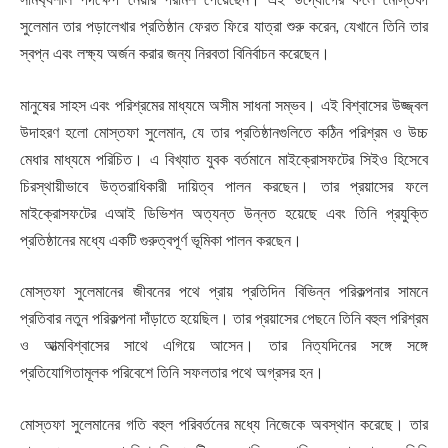
সুলেমান তার পড়ালেখার প্রতিষ্ঠান ফেরত ফিরে যাত্রা শুরু করেন, যেখানে তিনি তার
স্বপ্ন এবং লক্ষ্য অর্জন করার জন্য নিরবতা বিনির্বাচন করেছেন।
মানুষের সাহস এবং পরিশ্রমের মাধ্যমে অসীম সাধনা সম্ভব। এই বিশ্বাসের উজ্জ্বল
উদাহরণ হলো মোস্তফা সুলেমান, যে তার প্রতিষ্ঠানগুলিতে কঠিন পরিশ্রম ও উচ্চ
মেধার মাধ্যমে পরিচিত। এ বিখ্যাত যুবক বর্তমানে মাইক্রোসফটের সিইও হিসেবে
চিরস্থায়ীভাবে উত্তরাধিকারী দায়িত্ব পালন করছেন। তার প্রয়াসের ফলে
মাইক্রোসফটের এআই ডিভিশন অত্যন্ত উন্নত হয়েছে এবং তিনি প্রযুক্তি
প্রতিষ্ঠানের মধ্যে একটি গুরুত্বপূর্ণ ভূমিকা পালন করছেন।
মোস্তফা সুলেমানের জীবনের পথে প্রায় প্রতিদিন বিভিন্ন পরিকল্পনার সামনে
প্রতিবার নতুন পরিকল্পনা দাঁড়াতে হয়েছিল। তার প্রয়াসের পেছনে তিনি বহুল পরিশ্রম
ও আত্মবিশ্বাসের সাথে এগিয়ে আসেন। তার নিত্যদিনের সঙ্গে সঙ্গে
প্রতিযোগিতামূলক পরিবেশে তিনি সফলতার পথে অগ্রসর হন।
মোস্তফা সুলেমানের গতি বহুল পরিবর্তনের মধ্যে নিজেকে অবস্থান করেছে। তার