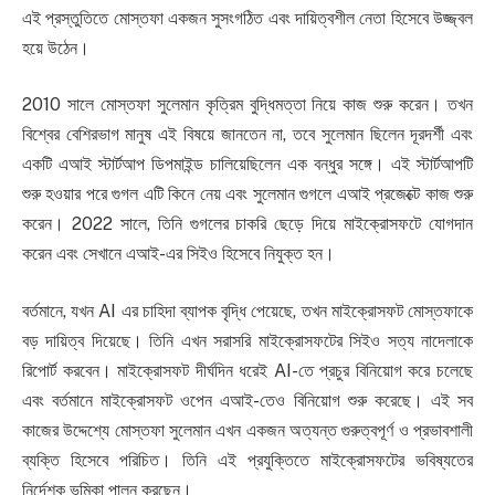
এই প্রস্তুতিতে মোস্তফা একজন সুসংগঠিত এবং দায়িত্বশীল নেতা হিসেবে উজ্জ্বল
হয়ে উঠেন।
2010 সালে মোস্তফা সুলেমান কৃত্রিম বুদ্ধিমত্তা নিয়ে কাজ শুরু করেন। তখন
বিশ্বের বেশিরভাগ মানুষ এই বিষয়ে জানতেন না, তবে সুলেমান ছিলেন দূরদর্শী এবং
একটি এআই স্টার্টআপ ডিপমাইন্ড চালিয়েছিলেন এক বন্ধুর সঙ্গে। এই স্টার্টআপটি
শুরু হওয়ার পরে গুগল এটি কিনে নেয় এবং সুলেমান গুগলে এআই প্রজেক্টে কাজ শুরু
করেন। 2022 সালে, তিনি গুগলের চাকরি ছেড়ে দিয়ে মাইক্রোসফটে যোগদান
করেন এবং সেখানে এআই-এর সিইও হিসেবে নিযুক্ত হন।
বর্তমানে, যখন AI এর চাহিদা ব্যাপক বৃদ্ধি পেয়েছে, তখন মাইক্রোসফট মোস্তফাকে
বড় দায়িত্ব দিয়েছে। তিনি এখন সরাসরি মাইক্রোসফটের সিইও সত্য নাদেলাকে
রিপোর্ট করবেন। মাইক্রোসফট দীর্ঘদিন ধরেই AI-তে প্রচুর বিনিয়োগ করে চলেছে
এবং বর্তমানে মাইক্রোসফট ওপেন এআই-তেও বিনিয়োগ শুরু করেছে। এই সব
কাজের উদ্দেশ্যে মোস্তফা সুলেমান এখন একজন অত্যন্ত গুরুত্বপূর্ণ ও প্রভাবশালী
ব্যক্তি হিসেবে পরিচিত। তিনি এই প্রযুক্তিতে মাইক্রোসফটের ভবিষ্যতের
নির্দেশক ভূমিকা পালন করছেন।