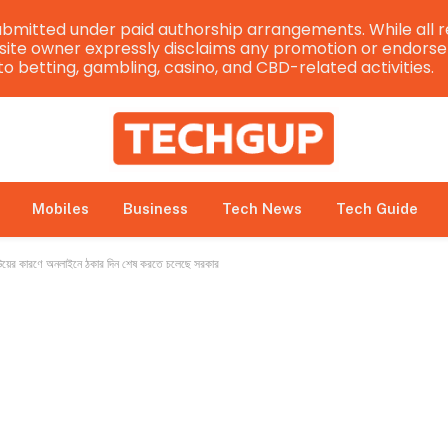
bmitted under paid authorship arrangements. While all r
e site owner expressly disclaims any promotion or endorsem
 to betting, gambling, casino, and CBD-related activities.
Mobiles
Business
Tech News
Tech Guide
 কারণে অনলাইনে ঠকার দিন শেষ করতে চলেছে সরকার