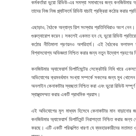
কর্মকর্তারা ভুয়ো রিভিউ-এর সমস্যা সমাধানের জন্য কনজিউমার অ্
তাদের নিজ নিজ প্ল্যাটফর্মে রিভিউ যাচাই প্রক্রিয়া কঠোর করার প্
এছাড়াও, বৈঠকে অন্যান্য শিল্প সংস্থার প্রতিনিধিরাও অংশ নে
গুরুত্বারোপ করেন। সকলেই একমত হন যে, ভুয়ো রিভিউ প্রতিরোধে
কঠোর নীতিমালা প্রণয়নও অপরিহার্য। এই বৈঠকের ফলাফল স্বর
বিশ্বাসযোগ্য অভিজ্ঞতা নিশ্চিত করার জন্য নতুন উদ্যোগ গ্রহণের স
কনজিউমার অ্যাফেয়ার্স ডিপার্টমেন্টের সেক্রেটারি নিধি খারে একস
অভিযোগের ক্রমবর্ধমান সংখ্যা সম্পর্কে সকলের জন্য মুখ খোলেন
অনলাইন কেনাকাটার স্বচ্ছতা নিশ্চিত করা এবং ভুয়ো রিভিউ সম্পূ
স্বাস্থ্যসম্মত করার একটি প্রাথমিক প্রয়াস।
এই অভিযোগের মূল মাধ্যম হিসেবে কেনাকাটার মান বাড়ানোর জন্
কনজিউমার অ্যাফেয়ার্স ডিপার্টমেন্ট নিরাপত্তা নিশ্চিত করার জন্য
করছে। এটি একটি পরিকল্পিত ধারণা যে ব্যবহারকারীদের মতামত ও 