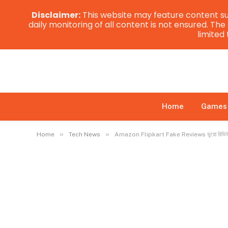
Disclaimer:
This website may feature content su
daily monitoring of all content is not ensured. Th
limited
Home
Games
»
»
Home
Tech News
Amazon Flipkart Fake Reviews ভুয়ো রিভিউয়ের