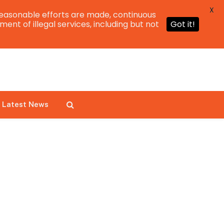
X
easonable efforts are made, continuous
ent of illegal services, including but not
Got it!
Latest News