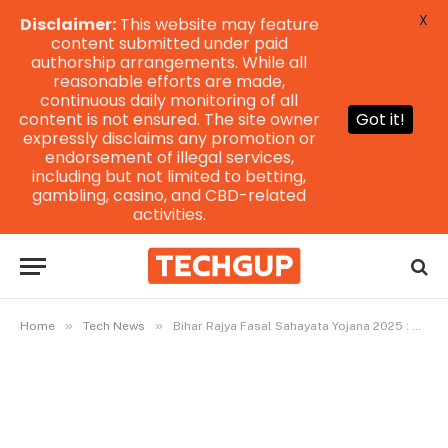
X
Disclaimer:
This website may feature
content submitted under paid
authorship arrangements. While all
reasonable efforts are made,
continuous daily monitoring of all
content is not ensured. The site owner
Got it!
expressly disclaims any promotion or
endorsement of illegal services,
including but not limited to betting,
gambling, casino, and CBD-related
activities.
»
»
Home
Tech News
Bihar Rajya Fasal Sahayata Yojana 2025 : Bihar Fasal Bima Yojana 2025 : राज्य बिमा योजना रबी 2025 ऑनलाइन आवेदन शुरू