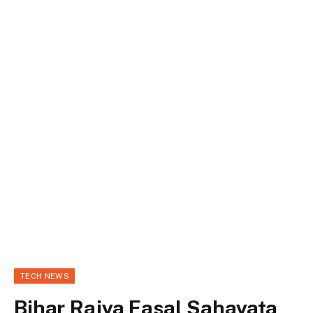
TECH NEWS
Bihar Rajya Fasal Sahayata