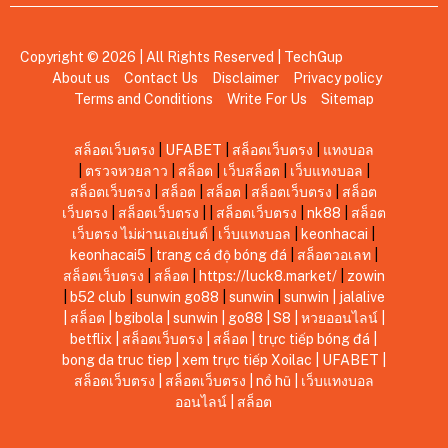
Copyright © 2026 | All Rights Reserved |
TechGup
About us
Contact Us
Disclaimer
Privacy policy
Terms and Conditions
Write For Us
Sitemap
สล็อตเว็บตรง
|
UFABET
|
สล็อตเว็บตรง
|
แทงบอล
|
ตรวจหวยลาว
|
สล็อต
|
เว็บสล็อต
|
เว็บแทงบอล
|
สล็อตเว็บตรง
|
สล็อต
|
สล็อต
|
สล็อตเว็บตรง
|
สล็อต
เว็บตรง
|
สล็อตเว็บตรง
|
|
สล็อตเว็บตรง
|
nk88
|
สล็อต
เว็บตรง ไม่ผ่านเอเย่นต์
|
เว็บแทงบอล
|
keonhacai
|
keonhacai5
|
trang cá độ bóng đá
|
สล็อตวอเลท
|
สล็อตเว็บตรง
|
สล็อต
|
https://luck8.market/
|
zowin
|
b52 club
|
sunwin
go88
|
sunwin
|
sunwin
|
jalalive
|
สล็อต
|
bgibola
|
sunwin
|
go88
|
S8
|
หวยออนไลน์
|
betflix
|
สล็อตเว็บตรง
|
สล็อต
|
trực tiếp bóng đá
|
bong da truc tiep
|
xem trực tiếp Xoilac
|
UFABET
|
สล็อตเว็บตรง
|
สล็อตเว็บตรง
|
nổ hũ
|
เว็บแทงบอล
ออนไลน์
|
สล็อต