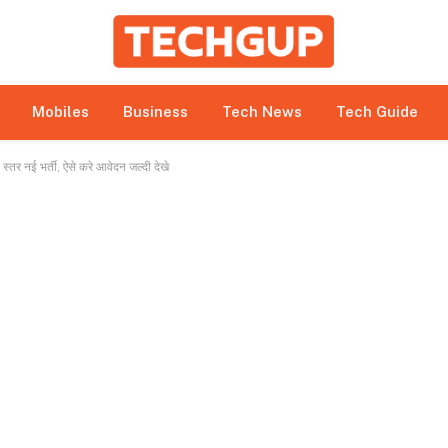
bmitted under paid authorship arrangements. While all r
e site owner expressly disclaims any promotion or endorsem
 to betting, gambling, casino, and CBD-related activities.
Mobiles
Business
Tech News
Tech Guide
 नई भर्ती, ऐसे करे आवेदन जल्दी देखे