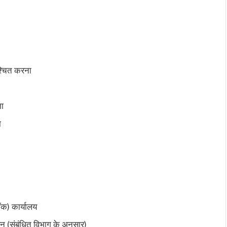
िश्चित करना
ना
ा
लॉक) कार्यालय
सन (संबंधित विभाग के अनुसार)