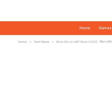
Disclaimer:
This website may feature content su
daily monitoring of all content is not ensured. Th
limited
Home
Games
»
»
Home
Tech News
Bihar Block ABF Bharti 2025 : बिहार ब्लॉक स्तर