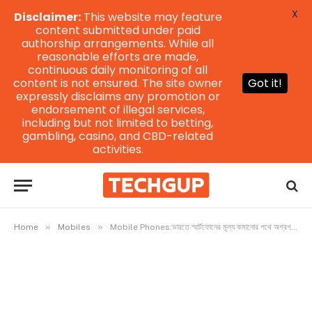
X
Disclaimer:
This website may feature
content submitted under paid
authorship arrangements. While all
reasonable efforts are made,
continuous daily monitoring of all
content is not ensured. The site owner
Got it!
expressly disclaims any promotion or
endorsement of illegal services,
including but not limited to betting,
gambling, casino, and CBD-related
activities.
»
»
Home
Mobiles
Mobile Phones:ভারতে স্মার্টফোনের মূল্য কমানোর পথে অগ্রগতি হচ্ছে। এই প্রসঙ্গে, দেশের অভ্যন্তরেই ফোনের যন্ত্রাংশ তৈরি করবে কম্পোনেন্ট নির্মাণ সংস্থাগুলি।