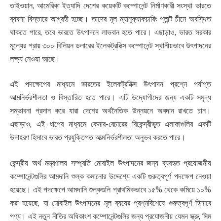
তাইওয়ান, আমেরিকা ইত্যাদি দেশের কয়েকটি কম্পোনেন্ট নির্মাণকারী সংস্থা ভারতে
ব্যবসা বিস্তারে আগ্রহী হচ্ছে। তাদের মূল ম্যানুফ্যাকচারিং প্লান্ট চীনে অবস্থিত
থাকতে পারে, তবে ভারতে উৎপাদনে লাভবান হতে পারে। এছাড়াও, ভারত সরকার
মূল্যের প্রায় ৩০০ বিলিয়ন ডলারের ইলেকট্রনিক্স কম্পোনেন্ট স্থানীয়ভাবে উৎপাদনের
লক্ষ্য নেওয়া আছে।
এই পদক্ষেপের মাধ্যমে ভারতের ইলেকট্রনিক্স উৎপাদন প্রশ্নে পর্যাপ্ত
আত্মনির্ভরশীলতা ও বিস্তারিত হতে পারে। এটি উদ্যোগীদের জন্য একটি সমৃদ্ধ
সম্ভাবনা প্রদান করে যারা দেশের অর্থনৈতিক উন্নয়নে অবদান রাখতে চান।
এছাড়াও, এই ধাপের মাধ্যমে কেনার-বেচারের বিকেন্দ্রীভূত এলাকাগুলির একটি
উদাহরণ হিসাবে ভারত প্রযুক্তিগত আত্মনির্ভরশীলতা অনুভব করতে পারে।
কেন্দ্রীয় অর্থ মন্ত্রণালয় সম্প্রতি মোবাইল উৎপাদনের জন্য ব্যবহৃত প্রয়োজনীয়
কম্পোনেন্টগুলির আমদানি শুল্ক কমানোর উদ্দেশ্যে একটি গুরুত্বপূর্ণ পদক্ষেপ নেওয়া
হয়েছে। এই পদক্ষেপে আমদানি শুল্কগুলি প্রাথমিকভাবে ১৫% থেকে কমিয়ে ১০%
করা হয়েছে, যা মোবাইল উৎপাদনের মূল ব্যয়ের প্রশ্নবিশেষে গুরুত্বপূর্ণ হিসাবে
গণ্য। এই নতুন নীতির অধিকাংশ কম্পোনেন্টগুলির জন্য প্রযোজনীয় যেমন স্ক্রু, সিম