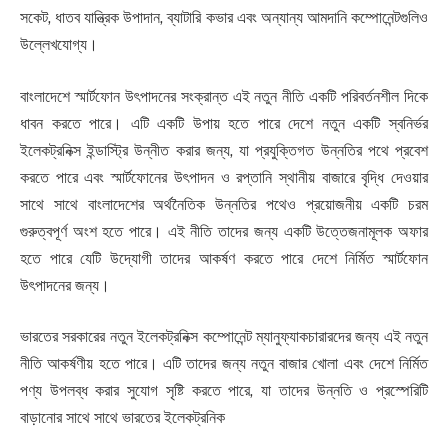
সকেট, ধাতব যান্ত্রিক উপাদান, ব্যাটারি কভার এবং অন্যান্য আমদানি কম্পোনেন্টগুলিও
উল্লেখযোগ্য।
বাংলাদেশে স্মার্টফোন উৎপাদনের সংক্রান্ত এই নতুন নীতি একটি পরিবর্তনশীল দিকে
ধাবন করতে পারে। এটি একটি উপায় হতে পারে দেশে নতুন একটি স্বনির্ভর
ইলেকট্রনিক্স ইন্ডাস্ট্রি উন্নীত করার জন্য, যা প্রযুক্তিগত উন্নতির পথে প্রবেশ
করতে পারে এবং স্মার্টফোনের উৎপাদন ও রপ্তানি স্থানীয় বাজারে বৃদ্ধি দেওয়ার
সাথে সাথে বাংলাদেশের অর্থনৈতিক উন্নতির পথেও প্রয়োজনীয় একটি চরম
গুরুত্বপূর্ণ অংশ হতে পারে। এই নীতি তাদের জন্য একটি উত্তেজনামূলক অফার
হতে পারে যেটি উদ্যোগী তাদের আকর্ষণ করতে পারে দেশে নির্মিত স্মার্টফোন
উৎপাদনের জন্য।
ভারতের সরকারের নতুন ইলেকট্রনিক্স কম্পোনেন্ট ম্যানুফ্যাকচারারদের জন্য এই নতুন
নীতি আকর্ষণীয় হতে পারে। এটি তাদের জন্য নতুন বাজার খোলা এবং দেশে নির্মিত
পণ্য উপলব্ধ করার সুযোগ সৃষ্টি করতে পারে, যা তাদের উন্নতি ও প্রস্পেরিটি
বাড়ানোর সাথে সাথে ভারতের ইলেকট্রনিক