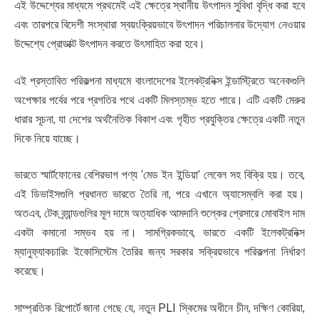
এই উদ্দেশ্যের মাধ্যমে প্রথমেই এই ক্ষেত্রে স্থানীয় উৎপাদন সুবিধা বৃদ্ধি করা হবে
এবং তারপরে বিদেশী সংস্থারা স্বয়ংক্রিয়ভাবে উৎপাদন পরিচালনার উদ্যোগ নেওয়ার
উদ্দেশ্যে প্রোডাক্ট উৎপাদন করতে উৎসাহিত করা হবে।
এই প্রস্তাবিত পরিকল্পনা মাধ্যমে বাংলাদেশের ইলেকট্রনিক্স ইন্ডাস্ট্রিতে অনেকগুলি
অপেক্ষার পর্বের পরে প্রগতির পথে একটি মিলস্তম্ভ হতে পারে। এটি একটি মেরুর
ধারার সূচনা, যা দেশের অর্থনৈতিক বিকাশ এবং গৃহীত প্রযুক্তির ক্ষেত্রে একটি নতুন
দিকে নিয়ে যাচ্ছে।
ভারতে স্মার্টফোনের বেশিরভাগ পণ্য ‘মেড ইন ইন্ডিয়া’ লেবেল সহ বিক্রি হয়। তবে,
এই ডিভাইসগুলি প্রধানত ভারতে তৈরি না, পরে এখানে অ্যাসেম্বলি করা হয়।
অতএব, টেক ব্র্যান্ডগুলির মূল দামে অত্যাধিক আমদানি শুল্কের প্রেসারে মোবাইল দাম
একটা কমানো সম্ভব হয় না। সামগ্রিকভাবে, ভারতে একটি ইলেকট্রনিক্স
ম্যানুফ্যাকচারিং ইকোসিস্টেম তৈরির জন্য সরকার সক্রিয়ভাবে পরিকল্পনা নির্ধারণ
করেছে।
সাম্প্রতিক রিপোর্টে জানা গেছে যে, নতুন PLI স্কিমের অধীনে চীন, দক্ষিণ কোরিয়া,