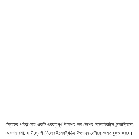
স্কিমের পরিকল্পনার একটি গুরুত্বপূর্ণ উদ্দেশ্য হল দেশের ইলেকট্রনিক্স ইন্ডাস্ট্রিতে
অবদান রাখা, যা উদ্যোগী নিজের ইলেকট্রনিক্স উৎপাদন সেটাকে ক্ষমতাযুক্ত করবে।