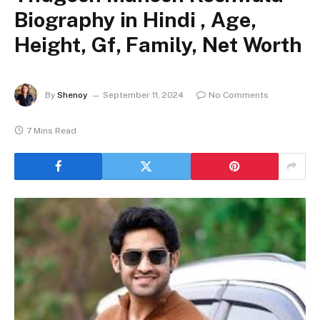
Biography in Hindi , Age,
Height, Gf, Family, Net Worth
By
Shenoy
September 11, 2024
No Comments
7 Mins Read