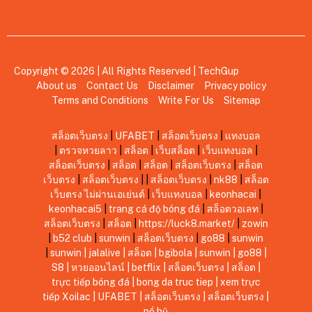
Copyright © 2026 | All Rights Reserved |
TechGup
About us
Contact Us
Disclaimer
Privacy policy
Terms and Conditions
Write For Us
Sitemap
สล็อตเว็บตรง
|
UFABET
|
สล็อตเว็บตรง
|
แทงบอล
|
ตรวจหวยลาว
|
สล็อต
|
เว็บสล็อต
|
เว็บแทงบอล
|
สล็อตเว็บตรง
|
สล็อต
|
สล็อต
|
สล็อตเว็บตรง
|
สล็อต
เว็บตรง
|
สล็อตเว็บตรง
|
|
สล็อตเว็บตรง
|
nk88
|
สล็อต
เว็บตรง ไม่ผ่านเอเย่นต์
|
เว็บแทงบอล
|
keonhacai
|
keonhacai5
|
trang cá độ bóng đá
|
สล็อตวอเลท
|
สล็อตเว็บตรง
|
สล็อต
|
https://luck8.market/
|
zowin
|
b52 club
|
sunwin
|
สล็อตเว็บตรง
|
go88
|
sunwin
|
sunwin
|
jalalive
|
สล็อต
|
bgibola
|
sunwin
|
go88
|
S8
|
หวยออนไลน์
|
betflix
|
สล็อตเว็บตรง
|
สล็อต
|
trực tiếp bóng đá
|
bong da truc tiep
|
xem trực
tiếp Xoilac
|
UFABET
|
สล็อตเว็บตรง
|
สล็อตเว็บตรง
|
nổ hũ