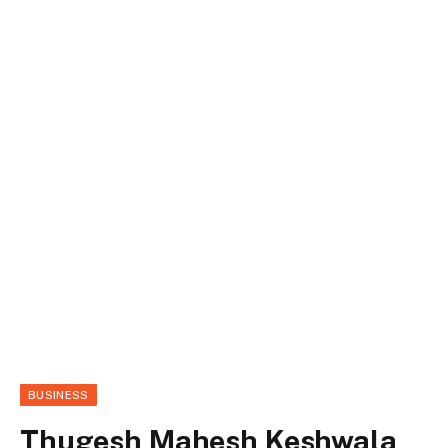
BUSINESS
Thugesh Mahesh Keshwala