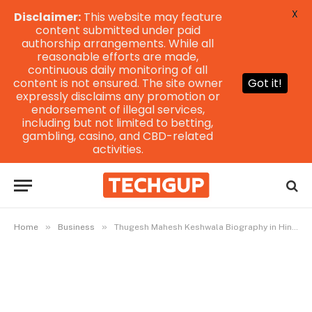
X
Disclaimer:
This website may feature
content submitted under paid
authorship arrangements. While all
reasonable efforts are made,
continuous daily monitoring of all
content is not ensured. The site owner
Got it!
expressly disclaims any promotion or
endorsement of illegal services,
including but not limited to betting,
gambling, casino, and CBD-related
activities.
»
»
Home
Business
Thugesh Mahesh Keshwala Biography in Hindi , Age, Height, Gf, Family, Net Worth